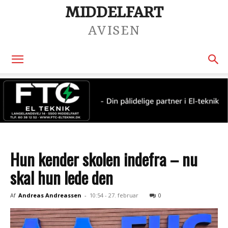
MIDDELFART
AVISEN
Hun kender skolen indefra – nu
skal hun lede den
Af
Andreas Andreassen
-
10:54 - 27. februar
0