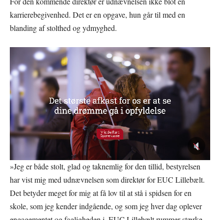
For den kommende direktør er udnævnelsen ikke blot en
karrierebegivenhed. Det er en opgave, hun går til med en
blanding af stolthed og ydmyghed.
»Jeg er både stolt, glad og taknemlig for den tillid, bestyrelsen
har vist mig med udnævnelsen som direktør for EUC Lillebælt.
Det betyder meget for mig at få lov til at stå i spidsen for en
skole, som jeg kender indgående, og som jeg hver dag oplever
engagementet og fagligheden i. EUC Lillebælt rummer stærke