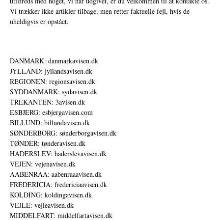
utilfreds med noget, vi har udgivet, er du velkommen til at kontakte os.
Vi trækker ikke artikler tilbage, men retter faktuelle fejl, hvis de
uheldigvis er opstået.
DANMARK: danmarkavisen.dk
JYLLAND: jyllandsavisen.dk
REGIONEN: regionsavisen.dk
SYDDANMARK: sydavisen.dk
TREKANTEN: 3avisen.dk
ESBJERG: esbjergavisen.com
BILLUND: billundavisen.dk
SØNDERBORG: sønderborgavisen.dk
TØNDER: tønderavisen.dk
HADERSLEV: haderslevavisen.dk
VEJEN: vejenavisen.dk
AABENRAA: aabenraaavisen.dk
FREDERICIA: fredericiaavisen.dk
KOLDING: koldingavisen.dk
VEJLE: vejleavisen.dk
MIDDELFART: middelfartavisen.dk