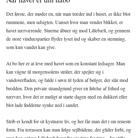
Det første, der møder en, når man træder ind i huset, er ikke blot
rummene, men udsigten. Uanset hvor man vender blikket, er
havet nærværende. Stuerne åbner sig mod Lillebælt, og gennem
de store vinduespartier flyder lyset ind og skaber en stemning,
som kun vandet kan give.
At bo her er at leve med havet som en konstant ledsager. Man
kan vågne til morgensolens stråler, der spejler sig i
vandoverfladen, og falde i søvn til lyden af bølger, der slår mod
bredden. Den private strandgrund giver en følelse af frihed og
nærvær, hvor det er muligt at starte dagen med en dukkert eller
blot lade fødderne synke ned i sandet.
Strib er kendt for sit kystnære liv, og her får man det i sin reneste
form. Fra terrassen kan man følge sejlbådene, der glider forbi, og
man kan opleve Lillebælt forandre sig time for time – fra stille