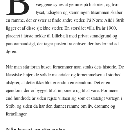
væggene synes at gemme på historier, og hvor
lyset, udsigten og stemningen tilsammen skaber
en ramme, der er svær at finde andre steder. På Nørre Allé i Strib
ligger et af disse sjældne steder. En storslået villa fra år 1900,
placeret i første række til Lillebælt med privat strandgrund og
panoramaudsigt, der tager pusten fra enhver, der træder ind ad
døren.
Når man står foran huset, fornemmer man straks dets historie. De
klassiske linjer, de solide materialer og fornemmelsen af storhed
afslører, at dette ikke blot er endnu en ejendom. Det er en
ejendom, der er bygget til at imponere og til at vare. For mere
end hundrede år siden rejste villaen sig som et stateligt vartegn i
Strib, og siden da har den dannet ramme om liv, drømme og
fortællinger.
Når havet er din nabo