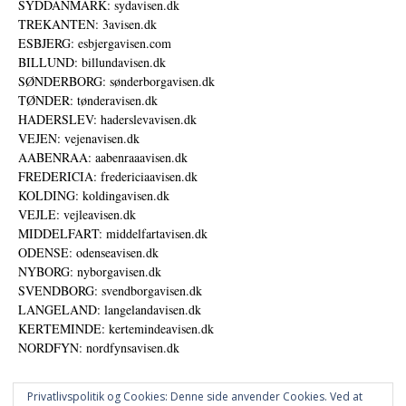
SYDDANMARK: sydavisen.dk
TREKANTEN: 3avisen.dk
ESBJERG: esbjergavisen.com
BILLUND: billundavisen.dk
SØNDERBORG: sønderborgavisen.dk
TØNDER: tønderavisen.dk
HADERSLEV: haderslevavisen.dk
VEJEN: vejenavisen.dk
AABENRAA: aabenraaavisen.dk
FREDERICIA: fredericiaavisen.dk
KOLDING: koldingavisen.dk
VEJLE: vejleavisen.dk
MIDDELFART: middelfartavisen.dk
ODENSE: odenseavisen.dk
NYBORG: nyborgavisen.dk
SVENDBORG: svendborgavisen.dk
LANGELAND: langelandavisen.dk
KERTEMINDE: kertemindeavisen.dk
NORDFYN: nordfynsavisen.dk
Privatlivspolitik og Cookies: Denne side anvender Cookies. Ved at