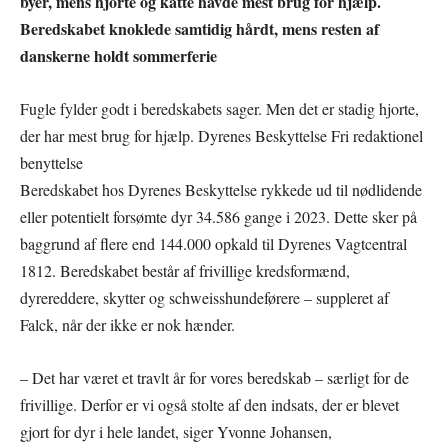
byer, mens hjorte og katte havde mest brug for hjælp.
Beredskabet knoklede samtidig hårdt, mens resten af
danskerne holdt sommerferie
Fugle fylder godt i beredskabets sager. Men det er stadig hjorte,
der har mest brug for hjælp. Dyrenes Beskyttelse Fri redaktionel
benyttelse
Beredskabet hos Dyrenes Beskyttelse rykkede ud til nødlidende
eller potentielt forsømte dyr 34.586 gange i 2023. Dette sker på
baggrund af flere end 144.000 opkald til Dyrenes Vagtcentral
1812. Beredskabet består af frivillige kredsformænd,
dyrereddere, skytter og schweisshundeførere – suppleret af
Falck, når der ikke er nok hænder.
– Det har været et travlt år for vores beredskab – særligt for de
frivillige. Derfor er vi også stolte af den indsats, der er blevet
gjort for dyr i hele landet, siger Yvonne Johansen,