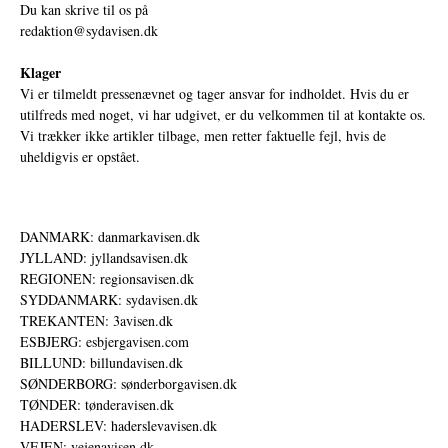
Du kan skrive til os på
redaktion@sydavisen.dk
Klager
Vi er tilmeldt pressenævnet og tager ansvar for indholdet. Hvis du er
utilfreds med noget, vi har udgivet, er du velkommen til at kontakte os.
Vi trækker ikke artikler tilbage, men retter faktuelle fejl, hvis de
uheldigvis er opstået.
DANMARK: danmarkavisen.dk
JYLLAND: jyllandsavisen.dk
REGIONEN: regionsavisen.dk
SYDDANMARK: sydavisen.dk
TREKANTEN: 3avisen.dk
ESBJERG: esbjergavisen.com
BILLUND: billundavisen.dk
SØNDERBORG: sønderborgavisen.dk
TØNDER: tønderavisen.dk
HADERSLEV: haderslevavisen.dk
VEJEN: vejenavisen.dk