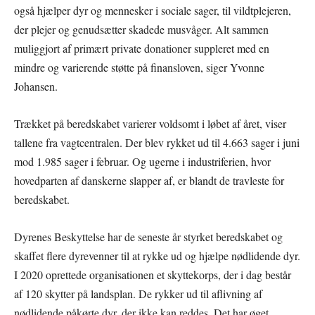
også hjælper dyr og mennesker i sociale sager, til vildtplejeren,
der plejer og genudsætter skadede musvåger. Alt sammen
muliggjort af primært private donationer suppleret med en
mindre og varierende støtte på finansloven, siger Yvonne
Johansen.
Trækket på beredskabet varierer voldsomt i løbet af året, viser
tallene fra vagtcentralen. Der blev rykket ud til 4.663 sager i juni
mod 1.985 sager i februar. Og ugerne i industriferien, hvor
hovedparten af danskerne slapper af, er blandt de travleste for
beredskabet.
Dyrenes Beskyttelse har de seneste år styrket beredskabet og
skaffet flere dyrevenner til at rykke ud og hjælpe nødlidende dyr.
I 2020 oprettede organisationen et skyttekorps, der i dag består
af 120 skytter på landsplan. De rykker ud til aflivning af
nødlidende påkørte dyr, der ikke kan reddes. Det har øget