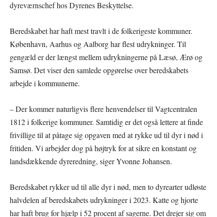
dyreværnschef hos Dyrenes Beskyttelse.
Beredskabet har haft mest travlt i de folkerigeste kommuner.
København, Aarhus og Aalborg har flest udrykninger. Til
gengæld er der længst mellem udrykningerne på Læsø, Ærø og
Samsø. Det viser den samlede opgørelse over beredskabets
arbejde i kommunerne.
– Der kommer naturligvis flere henvendelser til Vagtcentralen
1812 i folkerige kommuner. Samtidig er det også lettere at finde
frivillige til at påtage sig opgaven med at rykke ud til dyr i nød i
fritiden. Vi arbejder dog på højtryk for at sikre en konstant og
landsdækkende dyreredning, siger Yvonne Johansen.
Beredskabet rykker ud til alle dyr i nød, men to dyrearter udløste
halvdelen af beredskabets udrykninger i 2023. Katte og hjorte
har haft brug for hjælp i 52 procent af sagerne. Det drejer sig om