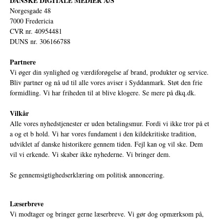
DANSKE DIGITALE MEDIER A/S
Norgesgade 48
7000 Fredericia
CVR nr. 40954481
DUNS nr. 306166788
Partnere
Vi øger din synlighed og værdiforøgelse af brand, produkter og service.
Bliv partner og nå ud til alle vores aviser i Syddanmark. Støt den frie
formidling. Vi har friheden til at blive klogere. Se mere på
dkq.dk.
Vilkår
Alle vores nyhedstjenester er uden betalingsmur. Fordi vi ikke tror på et
a og et b hold. Vi har vores fundament i den kildekritiske tradition,
udviklet af danske historikere gennem tiden. Fejl kan og vil ske. Dem
vil vi erkende. Vi skaber ikke nyhederne. Vi bringer dem.
Se gennemsigtighedserklæring om politisk annoncering.
Læserbreve
Vi modtager og bringer gerne læserbreve. Vi gør dog opmærksom på,