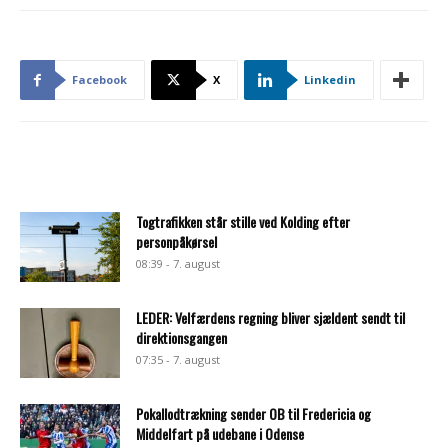
Facebook
X
Linkedin
Togtrafikken står stille ved Kolding efter
personpåkørsel
08:39 - 7. august
LEDER: Velfærdens regning bliver sjældent sendt til
direktionsgangen
07:35 - 7. august
Pokallodtrækning sender OB til Fredericia og
Middelfart på udebane i Odense