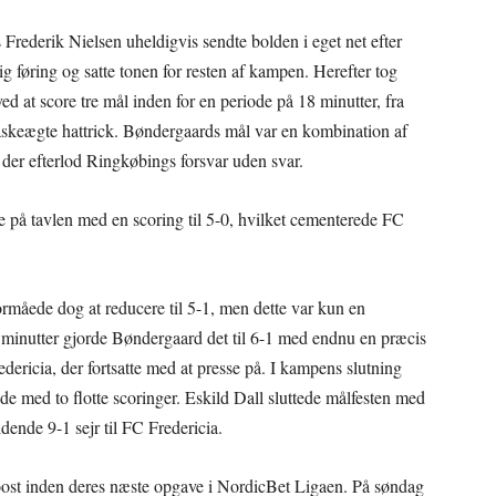
Frederik Nielsen uheldigvis sendte bolden i eget net efter
ig føring og satte tonen for resten af kampen. Herefter tog
 at score tre mål inden for en periode på 18 minutter, fra
 vaskeægte hattrick. Bøndergaards mål var en kombination af
 der efterlod Ringkøbings forsvar uden svar.
på tavlen med en scoring til 5-0, hvilket cementerede FC
ormåede dog at reducere til 5-1, men dette var kun en
 minutter gjorde Bøndergaard det til 6-1 med endnu en præcis
dericia, der fortsatte med at presse på. I kampens slutning
de med to flotte scoringer. Eskild Dall sluttede målfesten med
dende 9-1 sejr til FC Fredericia.
sboost inden deres næste opgave i NordicBet Ligaen. På søndag