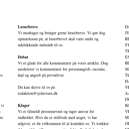
Læserbreve
D
Vi modtager og bringer gerne læserbreve. Vi gør dog
JY
opmærksom på, at læserbrevet skal være unikt og
RE
udelukkende indsendt til os.
S
T
Debat
ES
Vi er glade for alle kommentarer på vores artikler. Dog
BI
modererer vi kommentarer for personangreb, racisme,
SØ
es
had og angreb på privatlivet.
TØ
HA
Du kan skrive til os på
VE
redaktion@sydavisen.dk
AA
FR
Klager
 vi
KO
i
Vi er tilmeldt pressenævnet og tager ansvar for
VE
ere
indholdet. Hvis du er utilfreds med noget, vi har
MI
udgivet, er du velkommen til at kontakte os. Vi trækker
OD