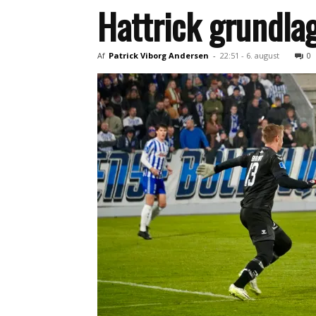
Hattrick grundla
Af
Patrick Viborg Andersen
-
22:51 - 6. august
0