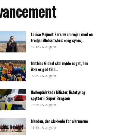
avancement
Louise Mejnert Ferslev om vejen mod en
tredje Lillebæltsbro: »Jeg synes,...
12:32 - 6. august
Mathias Gidsel skal møde noget, han
ikke er god til: I...
09:25 - 6. august
Narkopåvirkede bilister, listetyv og
spytteri i Super Brugsen
13:55 - 5. august
Manden, der slukkede for alarmerne
11:40 - 5. august