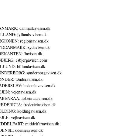
ANMARK: danmarkavisen.dk
LLAND: jyllandsavisen.dk
GIONEN: regionsavisen.dk
YDDANMARK: sydavisen.dk
REKANTEN: 3avisen.dk
BJERG: esbjergavisen.com
LLUND: billundavisen.dk
NDERBORG: sønderborgavisen.dk
NDER: tønderavisen.dk
DERSLEV: haderslevavisen.dk
JEN: vejenavisen.dk
BENRAA: aabenraaavisen.dk
EDERICIA: fredericiaavisen.dk
LDING: koldingavisen.dk
JLE: vejleavisen.dk
DDELFART: middelfartavisen.dk
ENSE: odenseavisen.dk