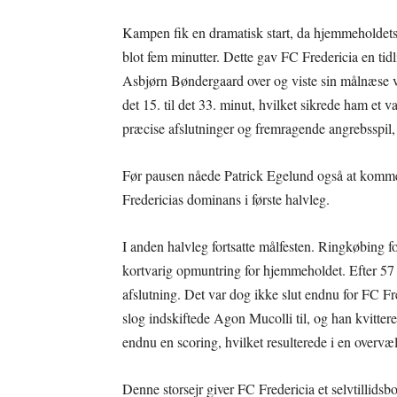
Kampen fik en dramatisk start, da hjemmeholdets 
blot fem minutter. Dette gav FC Fredericia en tidl
Asbjørn Bøndergaard over og viste sin målnæse ved
det 15. til det 33. minut, hvilket sikrede ham et
præcise afslutninger og fremragende angrebsspil,
Før pausen nåede Patrick Egelund også at komme 
Fredericias dominans i første halvleg.
I anden halvleg fortsatte målfesten. Ringkøbing f
kortvarig opmuntring for hjemmeholdet. Efter 57
afslutning. Det var dog ikke slut endnu for FC Fre
slog indskiftede Agon Mucolli til, og han kvittere
endnu en scoring, hvilket resulterede i en overvæl
Denne storsejr giver FC Fredericia et selvtillid