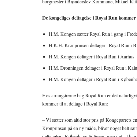
borgmester i Brønderslev Kommune, Mikael Klit
De kongeliges deltagelse i Royal Run kommer ti
H.M. Kongen sætter Royal Run i gang i Frede
H.K.H. Kronprinsen deltager i Royal Run i B
H.M. Kongen deltager i Royal Run i Aarhus
H.M. Dronningen deltager i Royal Run i Kal
H.M. Kongen deltager i Royal Run i Københa
Hos arrangørerne bag Royal Run er det naturligvis
kommer til at deltage i Royal Run:
– Vi sætter som altid stor pris på Kongeparrets e
Kronprinsen på en ny måde, bliver noget helt særl
deltagelse i København tidligere, men det, at han n