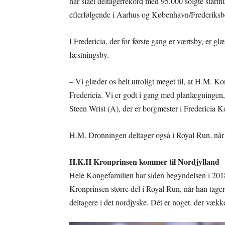
har slået deltagerrekord med 95.000 solgte startn
efterfølgende i Aarhus og København/Frederiksb
I Fredericia, der for første gang er værtsby, er g
fæstningsby.
– Vi glæder os helt utroligt meget til, at H.M. Ko
Fredericia. Vi er godt i gang med planlægningen, 
Steen Wrist (A), der er borgmester i Fredericia
H.M. Dronningen deltager også i Royal Run, når hu
H.K.H Kronprinsen kommer til Nordjylland
Hele Kongefamilien har siden begyndelsen i 2018 
Kronprinsen større del i Royal Run, når han tager
deltagere i det nordjyske. Dét er noget, der vække