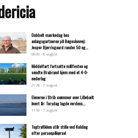
dericia
Dobbelt mærkedag hos
anlægsgartneren på Bøgeskovvej:
Jesper Bjerrisgaard runder 50 og...
08:00 - 8. august
Middelfart fortsatte målfesten og
sendte Brabrand hjem med et 4-0-
nederlag
21:28 - 7. august
Eleverne i Strib svømmer over Lillebælt
hvert år: Torsdag lagde verdens...
11:50 - 7. august
Togtrafikken står stille ved Kolding
efter personpåkørsel