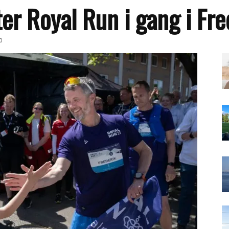
r Royal Run i gang i Fre
0