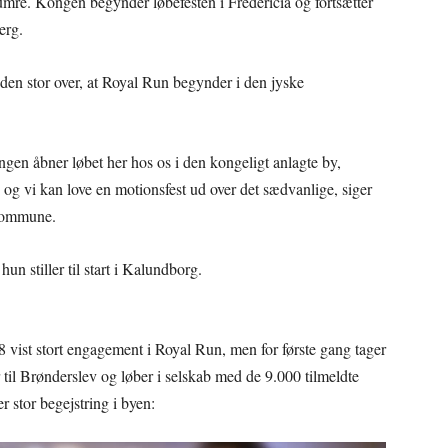
umre. Kongen begynder løbefesten i Fredericia og fortsætter
erg.
læden stor over, at Royal Run begynder i den jyske
ngen åbner løbet her hos os i den kongeligt anlagte by,
og vi kan love en motionsfest ud over det sædvanlige, siger
 Kommune.
n stiller til start i Kalundborg.
vist stort engagement i Royal Run, men for første gang tager
 til Brønderslev og løber i selskab med de 9.000 tilmeldte
r stor begejstring i byen: