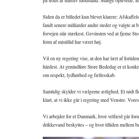
på trods af massiv modstand. Mange oplevede, at 
Siden da er billedet kun blevet klarere: Afskaffel
fandt senere milliarder andre steder og valgte at 
forvejen står stærkest. Gevinsten ved at fjerne S
form af mistillid har været høj.
Vil en ny regering vise, at den har lært af fortid
hårdest. At genindføre Store Bededag er et konkret
om respekt, lydhørhed og fællesskab.
Samtidig skylder vi vælgerne ærlighed. Et rødt fl
klart, at vi ikke går i regering med Venstre. Vor
Vi arbejder for et Danmark, hvor velfærd går foru
drikkevand beskyttes – og hvor tilliden mellem 