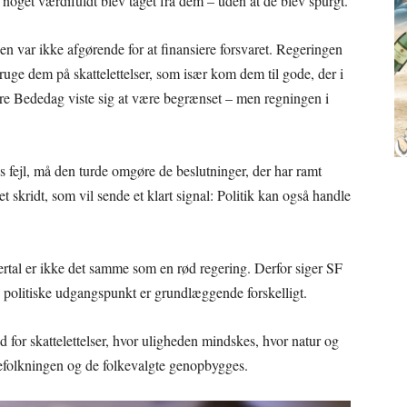
noget værdifuldt blev taget fra dem – uden at de blev spurgt.
sen var ikke afgørende for at finansiere forsvaret. Regeringen
bruge dem på skattelettelser, som især kom dem til gode, der i
tore Bededag viste sig at være begrænset – men regningen i
ens fejl, må den turde omgøre de beslutninger, der har ramt
 skridt, som vil sende et klart signal: Politik kan også handle
ertal er ikke det samme som en rød regering. Derfor siger SF
es politiske udgangspunkt er grundlæggende forskelligt.
d for skattelettelser, hvor uligheden mindskes, hvor natur og
befolkningen og de folkevalgte genopbygges.