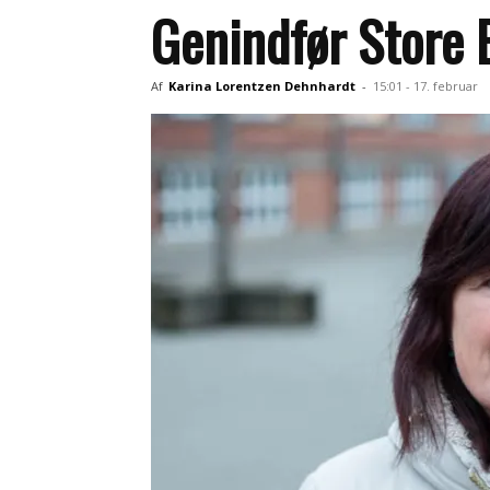
Genindfør Store B
Af
Karina Lorentzen Dehnhardt
-
15:01 - 17. februar