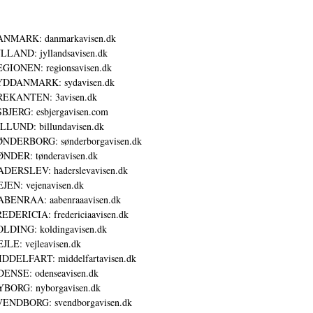
ANMARK: danmarkavisen.dk
LLAND: jyllandsavisen.dk
GIONEN: regionsavisen.dk
YDDANMARK: sydavisen.dk
REKANTEN: 3avisen.dk
BJERG: esbjergavisen.com
LLUND: billundavisen.dk
NDERBORG: sønderborgavisen.dk
NDER: tønderavisen.dk
DERSLEV: haderslevavisen.dk
JEN: vejenavisen.dk
BENRAA: aabenraaavisen.dk
EDERICIA: fredericiaavisen.dk
LDING: koldingavisen.dk
JLE: vejleavisen.dk
DDELFART: middelfartavisen.dk
ENSE: odenseavisen.dk
BORG: nyborgavisen.dk
ENDBORG: svendborgavisen.dk