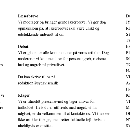
Læserbreve
D
Vi modtager og bringer gerne læserbreve. Vi gør dog
JY
opmærksom på, at læserbrevet skal være unikt og
RE
udelukkende indsendt til os.
S
T
Debat
ES
Vi er glade for alle kommentarer på vores artikler. Dog
BI
modererer vi kommentarer for personangreb, racisme,
SØ
es
had og angreb på privatlivet.
TØ
HA
Du kan skrive til os på
VE
redaktion@sydavisen.dk
AA
FR
Klager
 vi
KO
i
Vi er tilmeldt pressenævnet og tager ansvar for
VE
ere
indholdet. Hvis du er utilfreds med noget, vi har
MI
udgivet, er du velkommen til at kontakte os. Vi trækker
OD
ikke artikler tilbage, men retter faktuelle fejl, hvis de
NY
uheldigvis er opstået.
SV