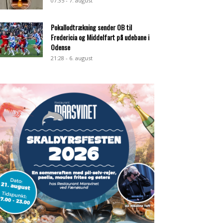
07:35 - 7. august
Pokallodtrækning sender OB til
Fredericia og Middelfart på udebane i
Odense
21:28 - 6. august