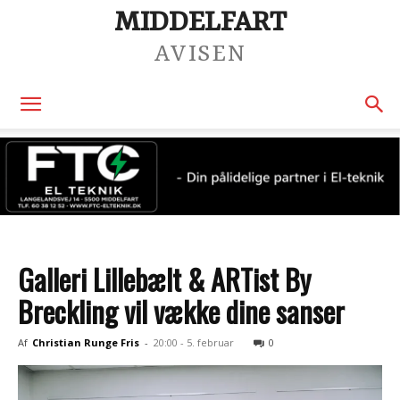
MIDDELFART
AVISEN
Galleri Lillebælt & ARTist By
Breckling vil vække dine sanser
Af
Christian Runge Fris
-
20:00 - 5. februar
0