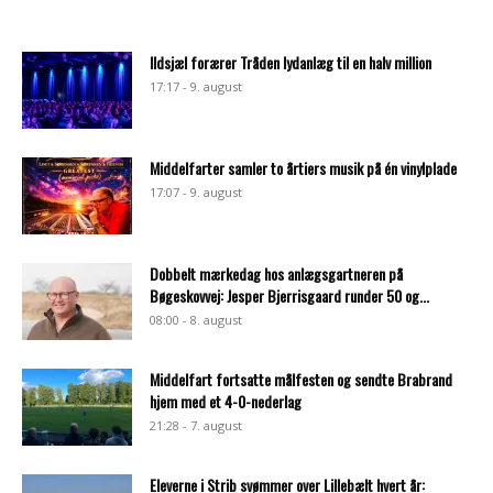
Ildsjæl forærer Tråden lydanlæg til en halv million
17:17 - 9. august
Middelfarter samler to årtiers musik på én vinylplade
17:07 - 9. august
Dobbelt mærkedag hos anlægsgartneren på
Bøgeskovvej: Jesper Bjerrisgaard runder 50 og...
08:00 - 8. august
Middelfart fortsatte målfesten og sendte Brabrand
hjem med et 4-0-nederlag
21:28 - 7. august
Eleverne i Strib svømmer over Lillebælt hvert år: