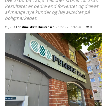
overskud på 126,6 millioner kroner før skat.
Resultatet er bedre end forventet og drevet
af mange nye kunder og høj aktivitet på
boligmarkedet.
Af
Julie Christine Skøtt Christensen
-
16:21 - 26. februar
0