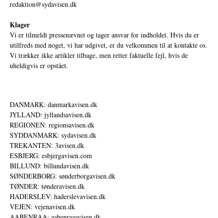
redaktion@sydavisen.dk
Klager
Vi er tilmeldt pressenævnet og tager ansvar for indholdet. Hvis du er
utilfreds med noget, vi har udgivet, er du velkommen til at kontakte os.
Vi trækker ikke artikler tilbage, men retter faktuelle fejl, hvis de
uheldigvis er opstået.
DANMARK: danmarkavisen.dk
JYLLAND: jyllandsavisen.dk
REGIONEN: regionsavisen.dk
SYDDANMARK: sydavisen.dk
TREKANTEN: 3avisen.dk
ESBJERG: esbjergavisen.com
BILLUND: billundavisen.dk
SØNDERBORG: sønderborgavisen.dk
TØNDER: tønderavisen.dk
HADERSLEV: haderslevavisen.dk
VEJEN: vejenavisen.dk
AABENRAA: aabenraaavisen.dk