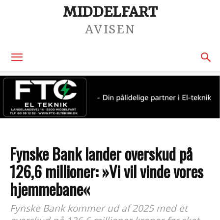
MIDDELFART
AVISEN
Fynske Bank lander overskud på
126,6 millioner: »Vi vil vinde vores
hjemmebane«
Fynske Bank kommer ud af 2025 med et