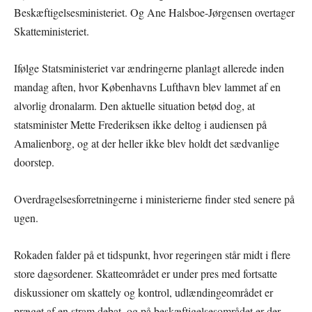
Beskæftigelsesministeriet. Og Ane Halsboe-Jørgensen overtager
Skatteministeriet.
Ifølge Statsministeriet var ændringerne planlagt allerede inden
mandag aften, hvor Københavns Lufthavn blev lammet af en
alvorlig dronalarm. Den aktuelle situation betød dog, at
statsminister Mette Frederiksen ikke deltog i audiensen på
Amalienborg, og at der heller ikke blev holdt det sædvanlige
doorstep.
Overdragelsesforretningerne i ministerierne finder sted senere på
ugen.
Rokaden falder på et tidspunkt, hvor regeringen står midt i flere
store dagsordener. Skatteområdet er under pres med fortsatte
diskussioner om skattely og kontrol, udlændingeområdet er
præget af en stram debat, og på beskæftigelsesområdet er der