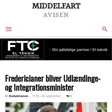
MIDDELFART
AVISEN
Fredericianer bliver Udlændinge-
og Integrationsminister
Af
Redaktionen
-
11:19 - 23. september
0