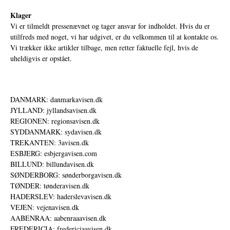
Klager
Vi er tilmeldt pressenævnet og tager ansvar for indholdet. Hvis du er
utilfreds med noget, vi har udgivet, er du velkommen til at kontakte os.
Vi trækker ikke artikler tilbage, men retter faktuelle fejl, hvis de
uheldigvis er opstået.
DANMARK: danmarkavisen.dk
JYLLAND: jyllandsavisen.dk
REGIONEN: regionsavisen.dk
SYDDANMARK: sydavisen.dk
TREKANTEN: 3avisen.dk
ESBJERG: esbjergavisen.com
BILLUND: billundavisen.dk
SØNDERBORG: sønderborgavisen.dk
TØNDER: tønderavisen.dk
HADERSLEV: haderslevavisen.dk
VEJEN: vejenavisen.dk
AABENRAA: aabenraaavisen.dk
FREDERICIA: fredericiaavisen.dk