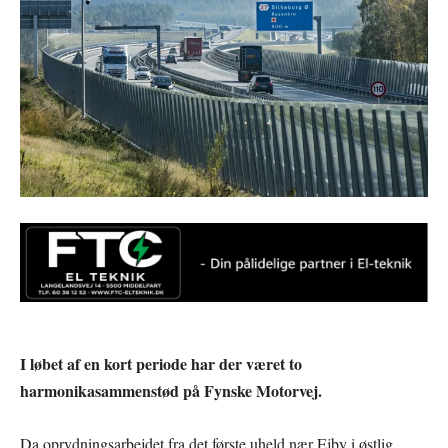
I løbet af en kort periode har der været to
harmonikasammenstød på Fynske Motorvej.
Da oprydningsarbejdet fra det første uheld nær Ejby i østlig