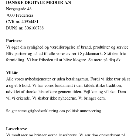
DANSKE DIGITALE MEDIER A/S
Norgesgade 48
7000 Fredericia
CVR nr. 40954481
DUNS nr. 306166788
Partnere
Vi øger din synlighed og værdiforøgelse af brand, produkter og service.
Bliv partner og nå ud til alle vores aviser i Syddanmark. Støt den frie
formidling. Vi har friheden til at blive klogere. Se mere på
dkq.dk.
Vilkår
Alle vores nyhedstjenester er uden betalingsmur. Fordi vi ikke tror på et
a og et b hold. Vi har vores fundament i den kildekritiske tradition,
udviklet af danske historikere gennem tiden. Fejl kan og vil ske. Dem
vil vi erkende. Vi skaber ikke nyhederne. Vi bringer dem.
Se gennemsigtighedserklæring om politisk annoncering.
Læserbreve
Vi modtager og bringer gerne læserbreve. Vi gør dog opmærksom på,