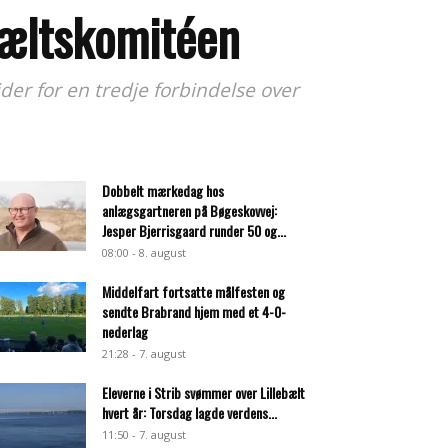
bæltskomitéen
er for en tredje forbindelse over
Dobbelt mærkedag hos
anlægsgartneren på Bøgeskovvej:
Jesper Bjerrisgaard runder 50 og...
08:00 - 8. august
Middelfart fortsatte målfesten og
sendte Brabrand hjem med et 4-0-
nederlag
21:28 - 7. august
Eleverne i Strib svømmer over Lillebælt
hvert år: Torsdag lagde verdens...
11:50 - 7. august