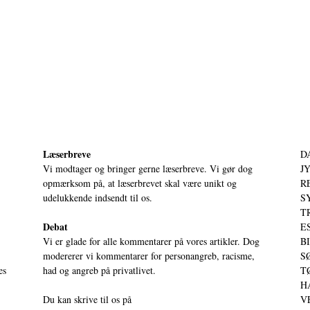
Læserbreve
D
Vi modtager og bringer gerne læserbreve. Vi gør dog
JY
opmærksom på, at læserbrevet skal være unikt og
RE
udelukkende indsendt til os.
S
T
Debat
ES
Vi er glade for alle kommentarer på vores artikler. Dog
BI
modererer vi kommentarer for personangreb, racisme,
SØ
es
had og angreb på privatlivet.
TØ
HA
Du kan skrive til os på
VE