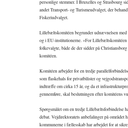
personlige stemmer. I Bruxelles og Strasbourg s
andet Transport- og Turismeudvalget, der behandl
Fiskeriudvalget.
Lillebæltskomitéen begrunder udnævnelsen med be
og i EU-institutionerne. »For Lillebæltskomitéen 
folkevalgte, både de der sidder på Christiansborg
komitéen.
Komitéen arbejder for en tredje parallelforbindels
som flaskehals for privatbilister og vejgodstranspo
indtræffe om cirka 15 år, og da et infrastrukturpro
gennemføre, skal beslutningen efter komitéens vurd
Spørgsmålet om en tredje Lillebæltsforbindelse ha
debat. Vejdirektoratets anbefalinger på området h
kommunerne i fællesskab har arbejdet for at sikr