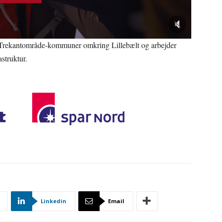
e Trekantområde-kommuner omkring Lillebælt og arbejder
struktur.
Linkedin
Email