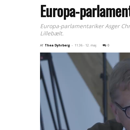
Europa-parlament
Europa-parlamentariker Asger Chri
Lillebælt.
Af
Thea Dyhrberg
-
11:36 - 12. maj
0