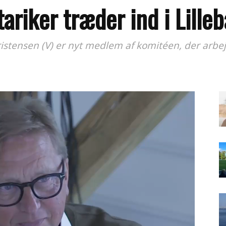
ariker træder ind i Lille
stensen (V) er nyt medlem af komitéen, der arbejd