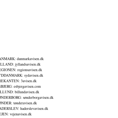
ANMARK: danmarkavisen.dk
LLAND: jyllandsavisen.dk
GIONEN: regionsavisen.dk
YDDANMARK: sydavisen.dk
REKANTEN: 3avisen.dk
BJERG: esbjergavisen.com
LLUND: billundavisen.dk
NDERBORG: sønderborgavisen.dk
NDER: tønderavisen.dk
DERSLEV: haderslevavisen.dk
JEN: vejenavisen.dk