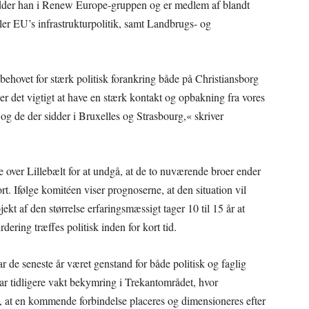
idder han i Renew Europe-gruppen og er medlem af blandt
er EU’s infrastrukturpolitik, samt Landbrugs- og
hovet for stærk politisk forankring både på Christiansborg
er det vigtigt at have en stærk kontakt og opbakning fra vores
 og de der sidder i Bruxelles og Strasbourg,« skriver
e over Lillebælt for at undgå, at de to nuværende broer ender
rt. Ifølge komitéen viser prognoserne, at den situation vil
jekt af den størrelse erfaringsmæssigt tager 10 til 15 år at
ering træffes politisk inden for kort tid.
r de seneste år været genstand for både politisk og faglig
ar tidligere vakt bekymring i Trekantområdet, hvor
e, at en kommende forbindelse placeres og dimensioneres efter