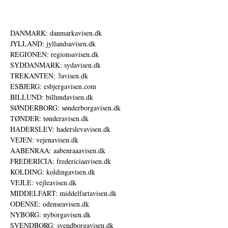
DANMARK: danmarkavisen.dk
JYLLAND: jyllandsavisen.dk
REGIONEN: regionsavisen.dk
SYDDANMARK: sydavisen.dk
TREKANTEN: 3avisen.dk
ESBJERG: esbjergavisen.com
BILLUND: billundavisen.dk
SØNDERBORG: sønderborgavisen.dk
TØNDER: tønderavisen.dk
HADERSLEV: haderslevavisen.dk
VEJEN: vejenavisen.dk
AABENRAA: aabenraaavisen.dk
FREDERICIA: fredericiaavisen.dk
KOLDING: koldingavisen.dk
VEJLE: vejleavisen.dk
MIDDELFART: middelfartavisen.dk
ODENSE: odenseavisen.dk
NYBORG: nyborgavisen.dk
SVENDBORG: svendborgavisen.dk