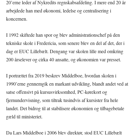
20’erne leder af Nykredits regnskabsafdeling. I mere end 20 år
arbejdede han med økonomi, ledelse og centralisering i
koncernen.
I 1992 skiftede han spor og blev administrationschef på den
tekniske skole i Fredericia, som senere blev en del af det, der i
dag er EUC Lillebælt. Dengang var skolen lille med omkring
200 årselever og cirka 40 ansatte, og økonomien var presset.
I portrættet fra 2019 beskrev Middelboe, hvordan skolen i
1990’erne gennemgik en markant udvikling, blandt andet ved at
satse offensivt på kursusvirksomhed, PC-kørekort og
fjernundervisning, som tiltrak tusindvis af kursister fra hele
landet. Det bidrog til at stabilisere økonomien og tilbagebetale
gæld til ministeriet.
Da Lars Middelboe i 2006 blev direktør, stod EUC Lillebælt