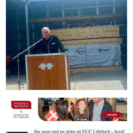
fter mere end tre årtier på EUC Lillebælt – heraf