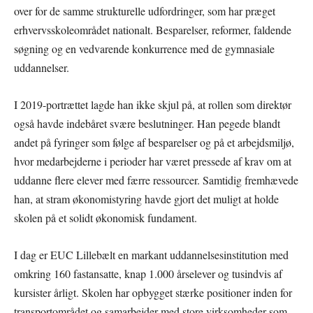
over for de samme strukturelle udfordringer, som har præget
erhvervsskoleområdet nationalt. Besparelser, reformer, faldende
søgning og en vedvarende konkurrence med de gymnasiale
uddannelser.
I 2019-portrættet lagde han ikke skjul på, at rollen som direktør
også havde indebåret svære beslutninger. Han pegede blandt
andet på fyringer som følge af besparelser og på et arbejdsmiljø,
hvor medarbejderne i perioder har været pressede af krav om at
uddanne flere elever med færre ressourcer. Samtidig fremhævede
han, at stram økonomistyring havde gjort det muligt at holde
skolen på et solidt økonomisk fundament.
I dag er EUC Lillebælt en markant uddannelsesinstitution med
omkring 160 fastansatte, knap 1.000 årselever og tusindvis af
kursister årligt. Skolen har opbygget stærke positioner inden for
transportområdet og samarbejder med store virksomheder som