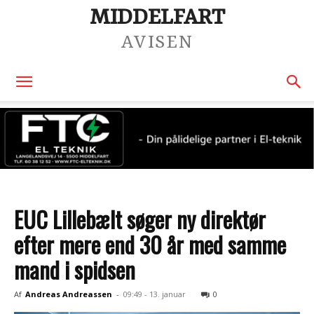
MIDDELFART
AVISEN
EUC Lillebælt søger ny direktør
efter mere end 30 år med samme
mand i spidsen
Af
Andreas Andreassen
-
09:49 - 13. januar
0