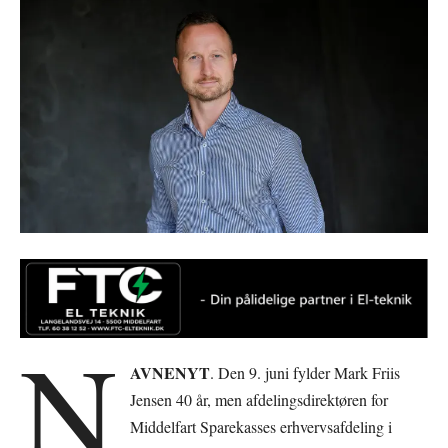
N
AVNENYT
. Den 9. juni fylder Mark Friis
Jensen 40 år, men afdelingsdirektøren for
Middelfart Sparekasses erhvervsafdeling i