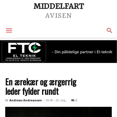
MIDDELFART
AVISEN
En ærekær og ærgerrig
leder fylder rundt
Af
Andreas Andreassen
-
09:40 - 26. maj
0