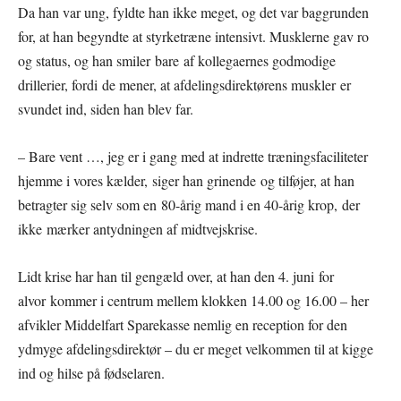
Da han var ung, fyldte han ikke meget, og det var baggrunden
for, at han begyndte at styrketræne intensivt. Musklerne gav ro
og status, og han smiler bare af kollegaernes godmodige
drillerier, fordi de mener, at afdelingsdirektørens muskler er
svundet ind, siden han blev far.
– Bare vent …, jeg er i gang med at indrette træningsfaciliteter
hjemme i vores kælder, siger han grinende og tilføjer, at han
betragter sig selv som en 80-årig mand i en 40-årig krop, der
ikke mærker antydningen af midtvejskrise.
Lidt krise har han til gengæld over, at han den 4. juni for
alvor kommer i centrum mellem klokken 14.00 og 16.00 – her
afvikler Middelfart Sparekasse nemlig en reception for den
ydmyge afdelingsdirektør – du er meget velkommen til at kigge
ind og hilse på fødselaren.