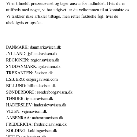
Vi er tilmeldt pressenævnet og tager ansvar for indholdet. Hvis du er
utilfreds med noget, vi har udgivet, er du velkommen til at kontakte os.
Vi trækker ikke artikler tilbage, men retter faktuelle fejl, hvis de
uheldigvis er opstået.
DANMARK: danmarkavisen.dk
JYLLAND: jyllandsavisen.dk
REGIONEN: regionsavisen.dk
SYDDANMARK: sydavisen.dk
TREKANTEN: 3avisen.dk
ESBJERG: esbjergavisen.com
BILLUND: billundavisen.dk
SØNDERBORG: sønderborgavisen.dk
TØNDER: tønderavisen.dk
HADERSLEV: haderslevavisen.dk
VEJEN: vejenavisen.dk
AABENRAA: aabenraaavisen.dk
FREDERICIA: fredericiaavisen.dk
KOLDING: koldingavisen.dk
VEJLE: vejleavisen.dk