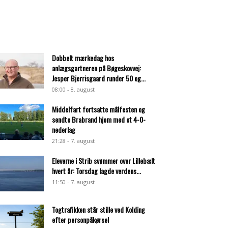
Dobbelt mærkedag hos
anlægsgartneren på Bøgeskovvej:
Jesper Bjerrisgaard runder 50 og...
08:00 - 8. august
Middelfart fortsatte målfesten og
sendte Brabrand hjem med et 4-0-
nederlag
21:28 - 7. august
Eleverne i Strib svømmer over Lillebælt
hvert år: Torsdag lagde verdens...
11:50 - 7. august
Togtrafikken står stille ved Kolding
efter personpåkørsel