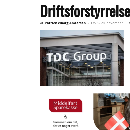
Driftsforstyrrels
Af
Patrick Viborg Andersen
-
17:25 - 28. november