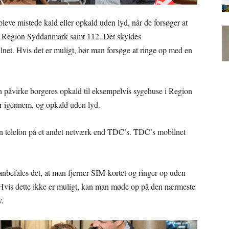
eve mistede kald eller opkald uden lyd, når de forsøger at
i Region Syddanmark samt 112. Det skyldes
ilnet. Hvis det er muligt, bør man forsøge at ringe op med en
 påvirke borgeres opkald til eksempelvis sygehuse i Region
r igennem, og opkald uden lyd.
 en telefon på et andet netværk end TDC’s. TDC’s mobilnet
anbefales det, at man fjerner SIM-kortet og ringer op uden
. Hvis dette ikke er muligt, kan man møde op på den nærmeste
v.