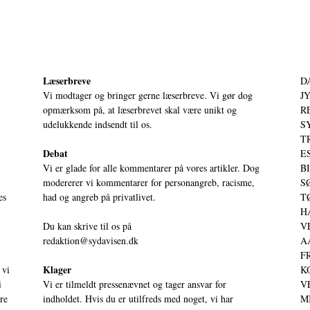
Læserbreve
D
Vi modtager og bringer gerne læserbreve. Vi gør dog
JY
opmærksom på, at læserbrevet skal være unikt og
RE
udelukkende indsendt til os.
S
T
Debat
ES
Vi er glade for alle kommentarer på vores artikler. Dog
BI
modererer vi kommentarer for personangreb, racisme,
SØ
es
had og angreb på privatlivet.
TØ
HA
Du kan skrive til os på
VE
redaktion@sydavisen.dk
AA
FR
Klager
 vi
KO
i
Vi er tilmeldt pressenævnet og tager ansvar for
VE
ere
indholdet. Hvis du er utilfreds med noget, vi har
MI