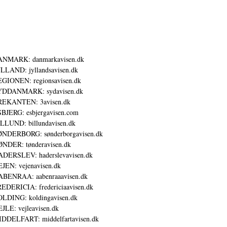
ANMARK: danmarkavisen.dk
LLAND: jyllandsavisen.dk
GIONEN: regionsavisen.dk
YDDANMARK: sydavisen.dk
REKANTEN: 3avisen.dk
BJERG: esbjergavisen.com
LLUND: billundavisen.dk
NDERBORG: sønderborgavisen.dk
NDER: tønderavisen.dk
DERSLEV: haderslevavisen.dk
JEN: vejenavisen.dk
BENRAA: aabenraaavisen.dk
EDERICIA: fredericiaavisen.dk
LDING: koldingavisen.dk
JLE: vejleavisen.dk
DDELFART: middelfartavisen.dk