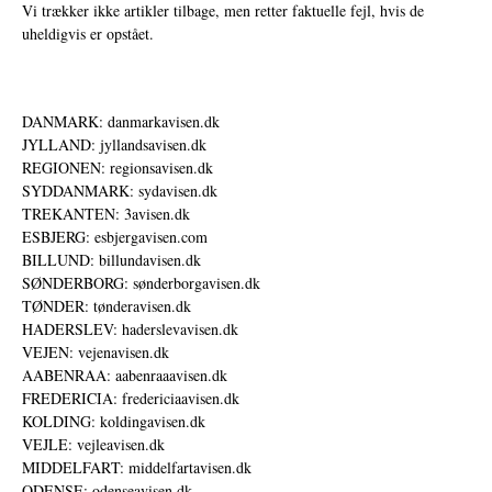
Vi trækker ikke artikler tilbage, men retter faktuelle fejl, hvis de
uheldigvis er opstået.
DANMARK: danmarkavisen.dk
JYLLAND: jyllandsavisen.dk
REGIONEN: regionsavisen.dk
SYDDANMARK: sydavisen.dk
TREKANTEN: 3avisen.dk
ESBJERG: esbjergavisen.com
BILLUND: billundavisen.dk
SØNDERBORG: sønderborgavisen.dk
TØNDER: tønderavisen.dk
HADERSLEV: haderslevavisen.dk
VEJEN: vejenavisen.dk
AABENRAA: aabenraaavisen.dk
FREDERICIA: fredericiaavisen.dk
KOLDING: koldingavisen.dk
VEJLE: vejleavisen.dk
MIDDELFART: middelfartavisen.dk
ODENSE: odenseavisen.dk