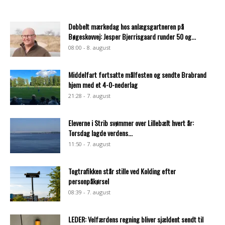
Dobbelt mærkedag hos anlægsgartneren på
Bøgeskovvej: Jesper Bjerrisgaard runder 50 og...
08:00 - 8. august
Middelfart fortsatte målfesten og sendte Brabrand
hjem med et 4-0-nederlag
21:28 - 7. august
Eleverne i Strib svømmer over Lillebælt hvert år:
Torsdag lagde verdens...
11:50 - 7. august
Togtrafikken står stille ved Kolding efter
personpåkørsel
08:39 - 7. august
LEDER: Velfærdens regning bliver sjældent sendt til