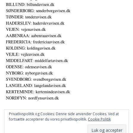
BILLUND: billundavisen.dk
SØNDERBORG: sønderborgavisen.dk
TØNDER: tønderavisen.dk
HADERSLEV: haderslevavisen.dk
VEJEN: vejenavisen.dk
AABENRAA: aabenraaavisen.dk
FREDERICIA: fredericiaavisen.dk
KOLDING: koldingavisen.dk
VEJLE: vejleavisen.dk
MIDDELFART: middelfartavisen.dk
ODENSE: odenseavisen.dk
NYBORG: nyborgavisen.dk
SVENDBORG: svendborgavisen.dk
LANGELAND: langelandavisen.dk
KERTEMINDE: kertemindeavisen.dk
NORDFYN: nordfynsavisen.dk
Privatlivspolitik og Cookies: Denne side anvender Cookies. Ved at
fortsætte accepterer du vores privatlivspolitik.
Cookie Politik
Annoncer
Udgiver