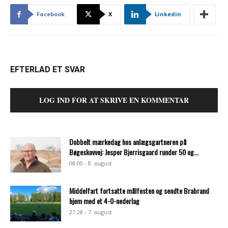
Facebook
X
Linkedin
EFTERLAD ET SVAR
LOG IND FOR AT SKRIVE EN KOMMENTAR
Dobbelt mærkedag hos anlægsgartneren på
Bøgeskovvej: Jesper Bjerrisgaard runder 50 og...
08:00 - 8. august
Middelfart fortsatte målfesten og sendte Brabrand
hjem med et 4-0-nederlag
21:28 - 7. august