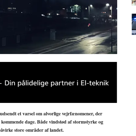
dsendt et varsel om alvorlige vejrfænomener, der
de kommende dage. Både vindstød af stormstyrke og
påvirke store områder af landet.