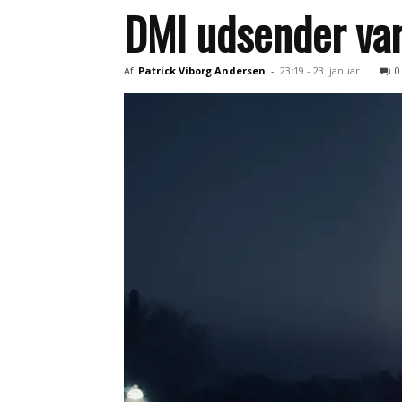
DMI udsender var
Af
Patrick Viborg Andersen
-
23:19 - 23. januar
0