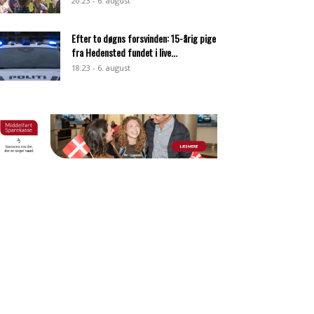
20:23 - 6. august
Efter to døgns forsvinden: 15-årig pige
fra Hedensted fundet i live...
18:23 - 6. august