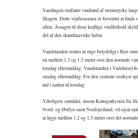
Varslingen omfatter vindstød af stormstyrke langs
Skagen. Dette vejrfænomen er forventet at finde s
aften. Årsagen til disse kraftige vindforhold sky
del af den skandinaviske halvø.
Vandstanden ventes at stige betydeligt i flere omr
nå mellem 1,3 og 1,5 meter over den normale vand
torsdag eftermiddag. Vandstanden i Vadehavet for
onsdag eftermiddag. For den centrale vestkyst sp
ind i natten til torsdag
Yderligere områder, såsom Kattegatkysten fra Ska
Nord- og Østfyn samt Nordsjælland, vil også opl
at ligge mellem 1,2 og 1,5 meter over det normale f