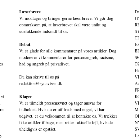
Læserbreve
D
Vi modtager og bringer gerne læserbreve. Vi gør dog
JY
opmærksom på, at læserbrevet skal være unikt og
RE
udelukkende indsendt til os.
S
T
Debat
ES
Vi er glade for alle kommentarer på vores artikler. Dog
BI
modererer vi kommentarer for personangreb, racisme,
SØ
es
had og angreb på privatlivet.
TØ
HA
Du kan skrive til os på
VE
redaktion@sydavisen.dk
AA
FR
Klager
 vi
KO
i
Vi er tilmeldt pressenævnet og tager ansvar for
VE
ere
indholdet. Hvis du er utilfreds med noget, vi har
MI
udgivet, er du velkommen til at kontakte os. Vi trækker
OD
ikke artikler tilbage, men retter faktuelle fejl, hvis de
NY
uheldigvis er opstået.
SV
g.
LA