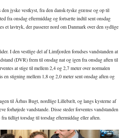
 den jyske vestkyst, fra den dansk-tyske grænse og op til
ted fra onsdag eftermiddag og fortsætte indtil sent onsdag
ldes et lavtryk, der passerer nord om Danmark over den sydlige
åder. I den vestlige del af Limfjorden forudses vandstanden at
stand (DVR) frem til onsdag nat og igen fra onsdag aften til
ventes at stige til mellem 2,4 og 2,7 meter over normalen
ås en stigning mellem 1,8 og 2,0 meter sent onsdag aften og
gen til Århus Bugt, nordlige Lillebælt, og langs kysterne af
eve forhøjede vandstande. Disse steder forventes vandstanden
ra tidligt torsdag til torsdag eftermiddag eller aften.