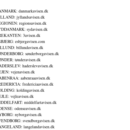
ANMARK: danmarkavisen.dk
LLAND: jyllandsavisen.dk
GIONEN: regionsavisen.dk
YDDANMARK: sydavisen.dk
REKANTEN: 3avisen.dk
BJERG: esbjergavisen.com
LLUND: billundavisen.dk
NDERBORG: sønderborgavisen.dk
NDER: tønderavisen.dk
DERSLEV: haderslevavisen.dk
JEN: vejenavisen.dk
BENRAA: aabenraaavisen.dk
EDERICIA: fredericiaavisen.dk
LDING: koldingavisen.dk
JLE: vejleavisen.dk
DDELFART: middelfartavisen.dk
ENSE: odenseavisen.dk
BORG: nyborgavisen.dk
ENDBORG: svendborgavisen.dk
NGELAND: langelandavisen.dk