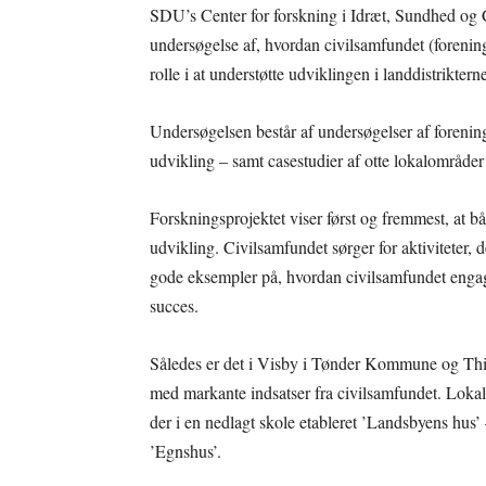
SDU’s Center for forskning i Idræt, Sundhed og 
undersøgelse af, hvordan civilsamfundet (foreninger
rolle i at understøtte udviklingen i landdistriktern
Undersøgelsen består af undersøgelser af foreninge
udvikling – samt casestudier af otte lokalområder
Forskningsprojektet viser først og fremmest, at b
udvikling. Civilsamfundet sørger for aktiviteter,
gode eksempler på, hvordan civilsamfundet engage
succes.
Således er det i Visby i Tønder Kommune og This
med markante indsatser fra civilsamfundet. Loka
der i en nedlagt skole etableret ’Landsbyens hus
’Egnshus’.