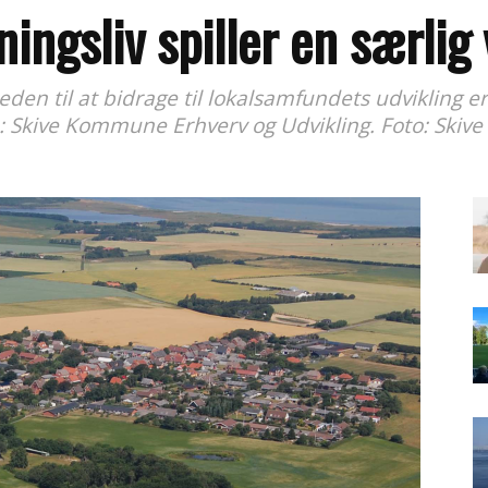
ningsliv spiller en særlig 
heden til at bidrage til lokalsamfundets udvikling 
: Skive Kommune Erhverv og Udvikling. Foto: Skiv