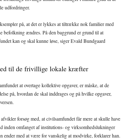
le udfordringer.
ksempler på, at det er lykkes at tiltrække nok familier med
de befolkning ændres. På den baggrund er grund til at
samfundet kan og skal kunne løse, siger Evald Bundgaard
 til de frivillige lokale kræfter
lsamfundet at overtage kollektive opgaver, er måske, at de
ydelse på, hvordan de skal inddrages og på hvilke opgaver,
versen.
 afvikler forsøg med, at civilsamfundet får mere at skulle have
ind inden omfanget af institutions- og virksomhedslukninger
en ender med at være for vanskelig at modvirke, forklarer han.