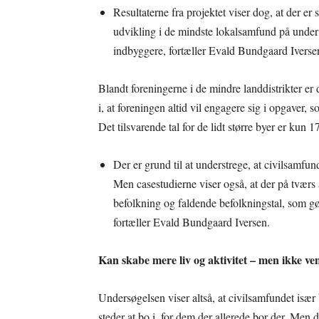
Resultaterne fra projektet viser dog, at der er 
udvikling i de mindste lokalsamfund på under
indbyggere, fortæller Evald Bundgaard Iversen
Blandt foreningerne i de mindre landdistrikter er 
i, at foreningen altid vil engagere sig i opgaver,
Det tilsvarende tal for de lidt større byer er kun 1
Der er grund til at understrege, at civilsamfund
Men casestudierne viser også, at der på tværs 
befolkning og faldende befolkningstal, som gør
fortæller Evald Bundgaard Iversen.
Kan skabe mere liv og aktivitet – men ikke v
Undersøgelsen viser altså, at civilsamfundet især 
steder at bo i, for dem der allerede bor der. Men de 