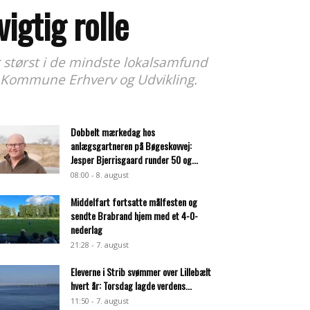
vigtig rolle
er størst i de mindste lokalsamfund
e Kommune Erhverv og Udvikling.
Dobbelt mærkedag hos
anlægsgartneren på Bøgeskovvej:
Jesper Bjerrisgaard runder 50 og...
08:00 - 8. august
Middelfart fortsatte målfesten og
sendte Brabrand hjem med et 4-0-
nederlag
21:28 - 7. august
Eleverne i Strib svømmer over Lillebælt
hvert år: Torsdag lagde verdens...
11:50 - 7. august