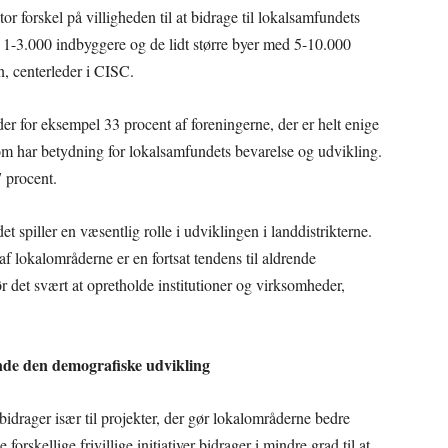
stor forskel på villigheden til at bidrage til lokalsamfundets
 1-3.000 indbyggere og de lidt større byer med 5-10.000
, centerleder i CISC.
der for eksempel 33 procent af foreningerne, der er helt enige
 som har betydning for lokalsamfundets bevarelse og udvikling.
7 procent.
et spiller en væsentlig rolle i udviklingen i landdistrikterne.
af lokalområderne er en fortsat tendens til aldrende
 det svært at opretholde institutioner og virksomheder,
ende den demografiske udvikling
bidrager især til projekter, der gør lokalområderne bedre
forskellige frivillige initiativer bidrager i mindre grad til at