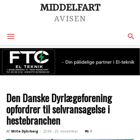
MIDDELFART
AVISEN
Den Danske Dyrlægeforening
opfordrer til selvransagelse i
hestebranchen
Af
Mille Dyhrberg
-
22:06 - 23. november
0