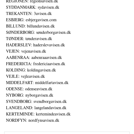
REGIONEN: regionsavisen.dk
SYDDANMARK: sydavisen.dk
TREKANTEN: 3avisen.dk
ESBJERG: esbjergavisen.com
BILLUND: billundavisen.dk
SØNDERBORG: sønderborgavisen.dk
TØNDER: tønderavisen.dk
HADERSLEV: haderslevavisen.dk
VEJEN: vejenavisen.dk
AABENRAA: aabenraaavisen.dk
FREDERICIA: fredericiaavisen.dk
KOLDING: koldingavisen.dk
VEJLE: vejleavisen.dk
MIDDELFART: middelfartavisen.dk
ODENSE: odenseavisen.dk
NYBORG: nyborgavisen.dk
SVENDBORG: svendborgavisen.dk
LANGELAND: langelandavisen.dk
KERTEMINDE: kertemindeavisen.dk
NORDFYN: nordfynsavisen.dk