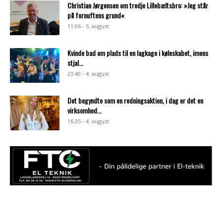
Christian Jørgensen om tredje Lillebæltsbro: »Jeg står
på fornuftens grund«
11:06 - 5. august
Kvinde bad om plads til en lagkage i køleskabet, imens
stjal...
23:40 - 4. august
Det begyndte som en redningsaktion, i dag er det en
virksomhed...
16:35 - 4. august