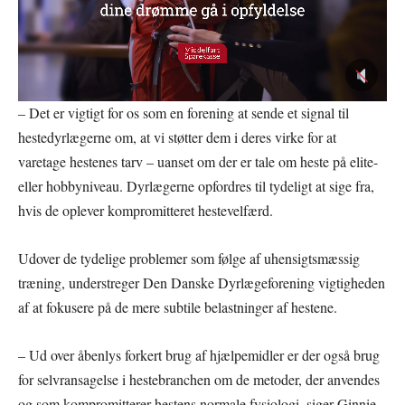
– Det er vigtigt for os som en forening at sende et signal til
hestedyrlægerne om, at vi støtter dem i deres virke for at
varetage hestenes tarv – uanset om der er tale om heste på elite-
eller hobbyniveau. Dyrlægerne opfordres til tydeligt at sige fra,
hvis de oplever kompromitteret hestevelfærd.
Udover de tydelige problemer som følge af uhensigtsmæssig
træning, understreger Den Danske Dyrlægeforening vigtigheden
af at fokusere på de mere subtile belastninger af hestene.
– Ud over åbenlys forkert brug af hjælpemidler er der også brug
for selvransagelse i hestebranchen om de metoder, der anvendes
og som kompromitterer hestens normale fysiologi, siger Ginnie