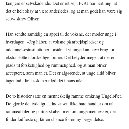
længere er selvskadende. Det er ret sejt. FGU har lært mig, at
det er helt okay at være anderledes, og at man godt kan være sig
selv« skrev Oliver.
Han sendte samtidig en appel til de voksne, der møder unge i
hverdagen. »Jeg håber, at voksne på arbejdspladser og
uddannelsesinstitutioner forstår, at vi unge kan have brug for
ekstra støtte i forskellige former. Det betyder meget, at der er
plads til forskellighed og rummelighed, og at man bliver
accepteret, som man er. Det er afgørende, at unge altid bliver
taget ind i fællesskaber« lød det i hans tale.
De to historier satte en menneskelig ramme omkring Ungeløftet.
De gjorde det tydeligt, at indsatsen ikke bare handler om tal,
rammeaftaler og partnerskaber, men om unge mennesker, der
finder fodfæste og får en chance for en ny begyndelse.