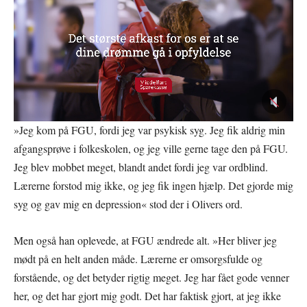
»Jeg kom på FGU, fordi jeg var psykisk syg. Jeg fik aldrig min
afgangsprøve i folkeskolen, og jeg ville gerne tage den på FGU.
Jeg blev mobbet meget, blandt andet fordi jeg var ordblind.
Lærerne forstod mig ikke, og jeg fik ingen hjælp. Det gjorde mig
syg og gav mig en depression« stod der i Olivers ord.
Men også han oplevede, at FGU ændrede alt. »Her bliver jeg
mødt på en helt anden måde. Lærerne er omsorgsfulde og
forstående, og det betyder rigtig meget. Jeg har fået gode venner
her, og det har gjort mig godt. Det har faktisk gjort, at jeg ikke