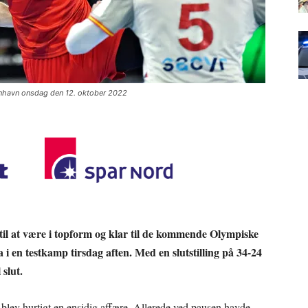
nhavn onsdag den 12. oktober 2022
til at være i topform og klar til de kommende Olympiske
i en testkamp tirsdag aften. Med en slutstilling på 34-24
 slut.
 blev hurtigt en ensidig affære. Allerede ved pausen havde