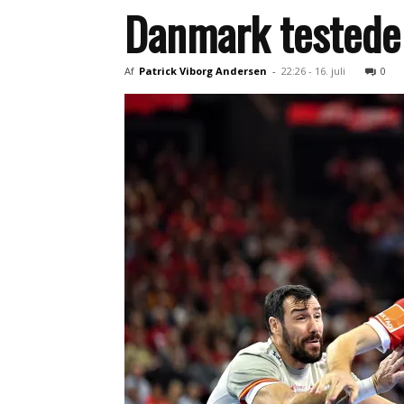
Danmark testede 
Af
Patrick Viborg Andersen
-
22:26 - 16. juli
0