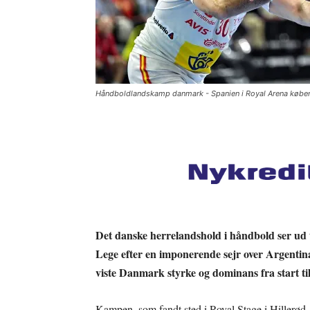
Håndboldlandskamp danmark - Spanien i Royal Arena købe
Det danske herrelandshold i håndbold ser ud 
Lege efter en imponerende sejr over Argentina 
viste Danmark styrke og dominans fra start til
Kampen, som fandt sted i Royal Stage i Hillerød,