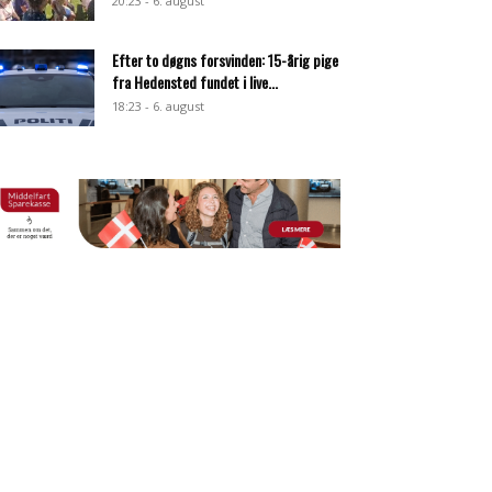
20:23 - 6. august
Efter to døgns forsvinden: 15-årig pige
fra Hedensted fundet i live...
18:23 - 6. august