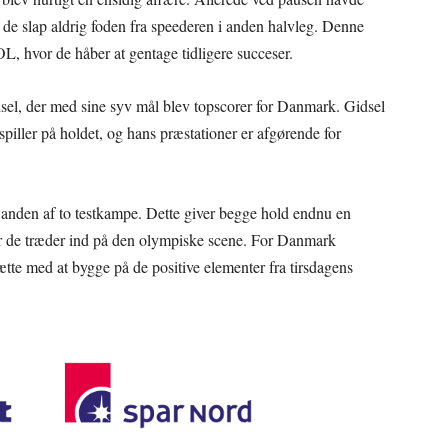
 de slap aldrig foden fra speederen i anden halvleg. Denne
L, hvor de håber at gentage tidligere succeser.
dsel, der med sine syv mål blev topscorer for Danmark. Gidsel
spiller på holdet, og hans præstationer er afgørende for
anden af to testkampe. Dette giver begge hold endnu en
l før de træder ind på den olympiske scene. For Danmark
te med at bygge på de positive elementer fra tirsdagens