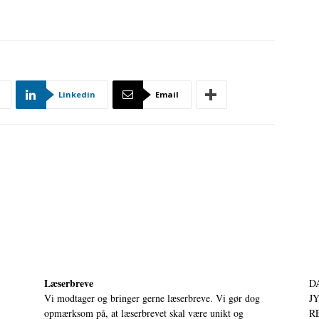
Linkedin
Email
Læserbreve
D
Vi modtager og bringer gerne læserbreve. Vi gør dog
JY
opmærksom på, at læserbrevet skal være unikt og
RE