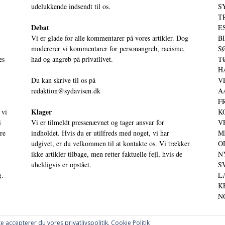
udelukkende indsendt til os.
S
T
Debat
ES
Vi er glade for alle kommentarer på vores artikler. Dog
BI
modererer vi kommentarer for personangreb, racisme,
SØ
es
had og angreb på privatlivet.
TØ
HA
Du kan skrive til os på
VE
redaktion@sydavisen.dk
AA
FR
Klager
 vi
KO
i
Vi er tilmeldt pressenævnet og tager ansvar for
VE
ere
indholdet. Hvis du er utilfreds med noget, vi har
MI
udgivet, er du velkommen til at kontakte os. Vi trækker
OD
ikke artikler tilbage, men retter faktuelle fejl, hvis de
NY
uheldigvis er opstået.
SV
g.
LA
KE
NO
e accepterer du vores privatlivspolitik.
Cookie Politik