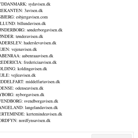
YDDANMARK: sydavisen.dk
REKANTEN: 3avisen.dk
BJERG: esbjergavisen.com
LLUND: billundavisen.dk
NDERBORG: sønderborgavisen.dk
NDER: tønderavisen.dk
DERSLEV: haderslevavisen.dk
JEN: vejenavisen.dk
BENRAA: aabenraaavisen.dk
EDERICIA: fredericiaavisen.dk
LDING: koldingavisen.dk
JLE: vejleavisen.dk
DDELFART: middelfartavisen.dk
ENSE: odenseavisen.dk
BORG: nyborgavisen.dk
ENDBORG: svendborgavisen.dk
NGELAND: langelandavisen.dk
RTEMINDE: kertemindeavisen.dk
RDFYN: nordfynsavisen.dk