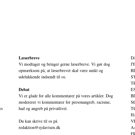
Læserbreve
D
Vi modtager og bringer gerne læserbreve. Vi gør dog
JY
opmærksom på, at læserbrevet skal være unikt og
RE
udelukkende indsendt til os.
S
T
Debat
ES
Vi er glade for alle kommentarer på vores artikler. Dog
BI
modererer vi kommentarer for personangreb, racisme,
SØ
es
had og angreb på privatlivet.
TØ
HA
Du kan skrive til os på
VE
redaktion@sydavisen.dk
AA
FR