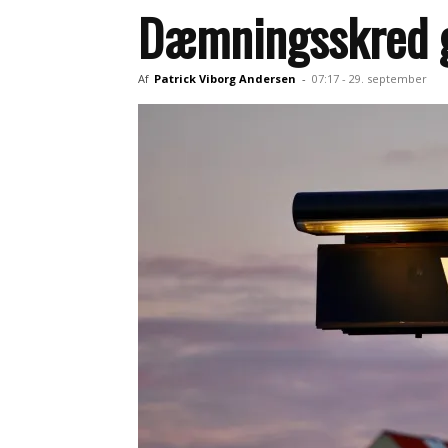
Dæmningsskred g
Af
Patrick Viborg Andersen
-
07:17 - 29. september