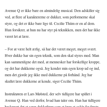
Avenue Q er ikke bare en almindelig musical. Den adskiller sig
ved, at flere af karaktererne er dukker, som performerne skal
styre, og det er ikke bare lige til. Cecilie Thiim er en af dem.
Hun forsikrer, at hun nu har styr på teknikken, men det har ikke
været let at lære.
– For at være helt ærlig, så har det været meget, meget svært.
Hver dukke har sin egen teknik, som den skal styres med. Man
kan sammenligne det med, at mennesker har forskellige kroppe,
og det har dukkerne også. Jeg kender min egen krop ud og ind,
men det gjorde jeg ikke med dukkerne på forhånd. Jeg har
skullet lære dukkerne at kende, siger Cecilie Thiim.
Instruktøren er Lars Mølsted, der selv tidligere har spillet i
Avenue Q. Han ved derfor, hvad han taler om. Han har tidligere
beskrevet det at være dukkefører som at lære at cykle for første