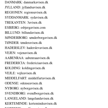
DANMARK: danmarkavisen.dk
JYLLAND: jyllandsavisen.dk
REGIONEN: regionsavisen.dk
SYDDANMARK: sydavisen.dk
TREKANTEN: 3avisen.dk
ESBJERG: esbjergavisen.com
BILLUND: billundavisen.dk
SØNDERBORG: sønderborgavisen.dk
TØNDER: tønderavisen.dk
HADERSLEV: haderslevavisen.dk
VEJEN: vejenavisen.dk
AABENRAA: aabenraaavisen.dk
FREDERICIA: fredericiaavisen.dk
KOLDING: koldingavisen.dk
VEJLE: vejleavisen.dk
MIDDELFART: middelfartavisen.dk
ODENSE: odenseavisen.dk
NYBORG: nyborgavisen.dk
SVENDBORG: svendborgavisen.dk
LANGELAND: langelandavisen.dk
KERTEMINDE: kertemindeavisen.dk