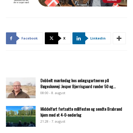
Facebook
X
Linkedin
Dobbelt mærkedag hos anlægsgartneren på
Bøgeskovvej: Jesper Bjerrisgaard runder 50 og...
08:00 - 8. august
Middelfart fortsatte målfesten og sendte Brabrand
hjem med et 4-0-nederlag
21:28 - 7. august