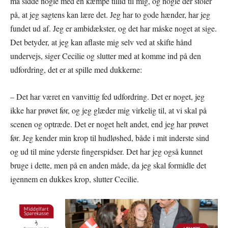
må sidde nogle med en kæmpe tillid til mig, og nogle der stoler
på, at jeg sagtens kan lære det. Jeg har to gode hænder, har jeg
fundet ud af. Jeg er ambidækster, og det har måske noget at sige.
Det betyder, at jeg kan aflaste mig selv ved at skifte hånd
undervejs, siger Cecilie og slutter med at komme ind på den
udfordring, det er at spille med dukkerne:
– Det har været en vanvittig fed udfordring. Det er noget, jeg
ikke har prøvet før, og jeg glæder mig virkelig til, at vi skal på
scenen og optræde. Det er noget helt andet, end jeg har prøvet
før. Jeg kender min krop til hudløshed, både i mit inderste sind
og ud til mine yderste fingerspidser. Det har jeg også kunnet
bruge i dette, men på en anden måde, da jeg skal formidle det
igennem en dukkes krop, slutter Cecilie.