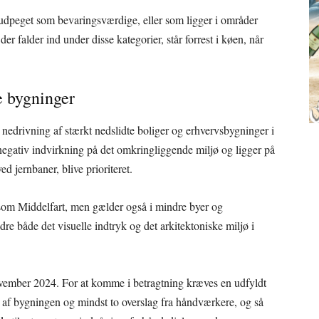
udpeget som bevaringsværdige, eller som ligger i områder
er falder ind under disse kategorier, står forrest i køen, når
te bygninger
l nedrivning af stærkt nedslidte boliger og erhvervsbygninger i
negativ indvirkning på det omkringliggende miljø og ligger på
d jernbaner, blive prioriteret.
r som Middelfart, men gælder også i mindre byer og
re både det visuelle indtryk og det arkitektoniske miljø i
november 2024. For at komme i betragtning kræves en udfyldt
 af bygningen og mindst to overslag fra håndværkere, og så