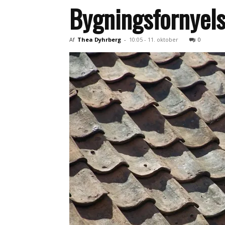
Bygningsfornyel
Af
Thea Dyhrberg
-
10:05 - 11. oktober
0