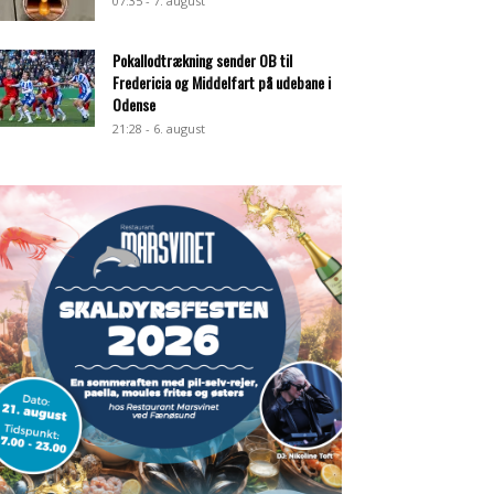
07:35 - 7. august
Pokallodtrækning sender OB til
Fredericia og Middelfart på udebane i
Odense
21:28 - 6. august