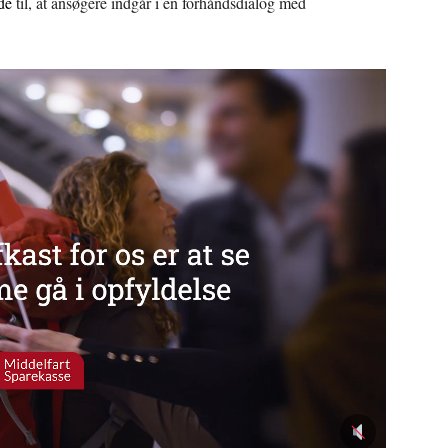
de
til, at ansøgere indgår i en forhåndsdialog med