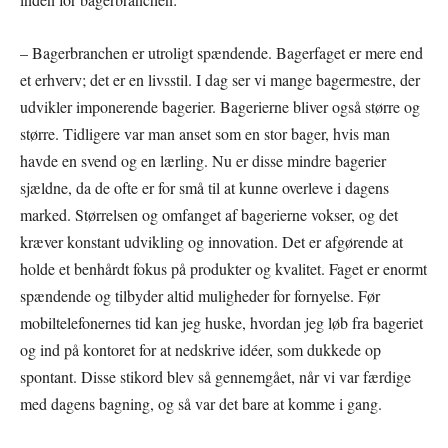
– Bagerbranchen er utroligt spændende. Bagerfaget er mere end
et erhverv; det er en livsstil. I dag ser vi mange bagermestre, der
udvikler imponerende bagerier. Bagerierne bliver også større og
større. Tidligere var man anset som en stor bager, hvis man
havde en svend og en lærling. Nu er disse mindre bagerier
sjældne, da de ofte er for små til at kunne overleve i dagens
marked. Størrelsen og omfanget af bagerierne vokser, og det
kræver konstant udvikling og innovation. Det er afgørende at
holde et benhårdt fokus på produkter og kvalitet. Faget er enormt
spændende og tilbyder altid muligheder for fornyelse. Før
mobiltelefonernes tid kan jeg huske, hvordan jeg løb fra bageriet
og ind på kontoret for at nedskrive idéer, som dukkede op
spontant. Disse stikord blev så gennemgået, når vi var færdige
med dagens bagning, og så var det bare at komme i gang.