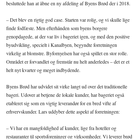
besluttede han at åbne en ny afdeling af Byens Brød der i 2018.
– Det blev en rigtig god case. Starten var rolig, og vi skulle lige
finde fodfæste. Men efterhånden som byens borgere
genopdagede, at der var liv i bageriet igen, og med den positive
byudvikling, specielt i Kanalbyen, begyndte forretningen
virkelig at blomstre. Byfornyelsen har også spillet en stor rolle.
Området er forvandlet og fremstår nu helt anderledes – det er et
helt nyt kvarter og meget indbydende.
Byens Brød har udvidet sit virke langt ud over det traditionelle
bageri. Udover at betjene de lokale kunder, har bageriet også
etableret sig som en vigtig leverandør for en bred vifte af
erhvervskunder. Lars uddyber dette aspekt af forretningen:
– Vi har en mangfoldighed af kunder, lige fra hoteller og
restauranter til sportsforeninger og virksomheder. Vi leverer brød