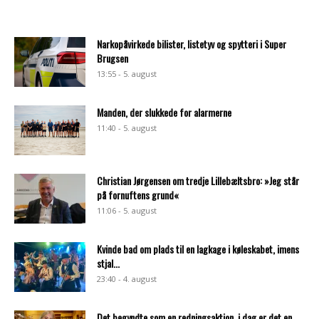
Narkopåvirkede bilister, listetyv og spytteri i Super
Brugsen
13:55 - 5. august
Manden, der slukkede for alarmerne
11:40 - 5. august
Christian Jørgensen om tredje Lillebæltsbro: »Jeg står
på fornuftens grund«
11:06 - 5. august
Kvinde bad om plads til en lagkage i køleskabet, imens
stjal...
23:40 - 4. august
Det begyndte som en redningsaktion, i dag er det en