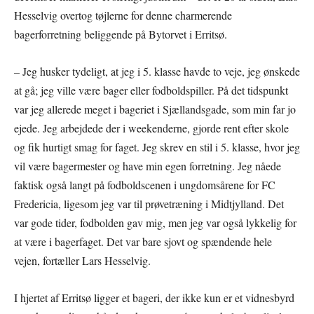
Hesselvig overtog tøjlerne for denne charmerende
bagerforretning beliggende på Bytorvet i Erritsø.
– Jeg husker tydeligt, at jeg i 5. klasse havde to veje, jeg ønskede
at gå; jeg ville være bager eller fodboldspiller. På det tidspunkt
var jeg allerede meget i bageriet i Sjællandsgade, som min far jo
ejede. Jeg arbejdede der i weekenderne, gjorde rent efter skole
og fik hurtigt smag for faget. Jeg skrev en stil i 5. klasse, hvor jeg
vil være bagermester og have min egen forretning. Jeg nåede
faktisk også langt på fodboldscenen i ungdomsårene for FC
Fredericia, ligesom jeg var til prøvetræning i Midtjylland. Det
var gode tider, fodbolden gav mig, men jeg var også lykkelig for
at være i bagerfaget. Det var bare sjovt og spændende hele
vejen, fortæller Lars Hesselvig.
I hjertet af Erritsø ligger et bageri, der ikke kun er et vidnesbyrd