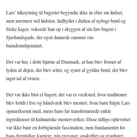
Lars’ tilknytning til bageriet begyndte ikke år efter sin fødsel,
men nærmest ved fødslen. Indhyllet i duften af nybagt brød og
friske kager, voksede han op i skyggen af sin fars bageri i
Sjællandsgade, der også dannede rammer om
barndomshjemmet.
Det var her, i dette hjørne af Danmark, at han blev formet af
lyden af dejen, der blev æltet, og synet af gyldne brød, der blev
taget ud af ovnen.
Det var ikke blot et bageri; det var et værksted, hvor traditioner
blev holdt i live og håndværk blev mestret. Som barn fulgte Lars
opmærksomt med, mens hans far transformerede enkle
ingredienser til kulinariske mesterværker. Disse tidlige oplevelser
var ikke bare en forbigående fascination, men fundamentet for
hans fremtidige karriere, når enzymer, opskrifter og resultater