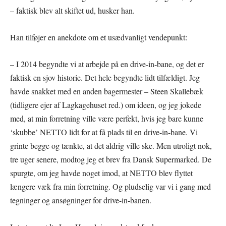
– faktisk blev alt skiftet ud, husker han.
Han tilføjer en anekdote om et usædvanligt vendepunkt:
– I 2014 begyndte vi at arbejde på en drive-in-bane, og det er
faktisk en sjov historie. Det hele begyndte lidt tilfældigt. Jeg
havde snakket med en anden bagermester – Steen Skallebæk
(tidligere ejer af Lagkagehuset red.) om ideen, og jeg jokede
med, at min forretning ville være perfekt, hvis jeg bare kunne
‘skubbe’ NETTO lidt for at få plads til en drive-in-bane. Vi
grinte begge og tænkte, at det aldrig ville ske. Men utroligt nok,
tre uger senere, modtog jeg et brev fra Dansk Supermarked. De
spurgte, om jeg havde noget imod, at NETTO blev flyttet
længere væk fra min forretning. Og pludselig var vi i gang med
tegninger og ansøgninger for drive-in-banen.