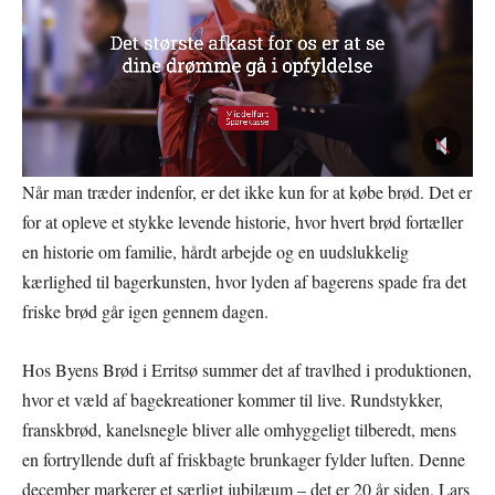
Når man træder indenfor, er det ikke kun for at købe brød. Det er
for at opleve et stykke levende historie, hvor hvert brød fortæller
en historie om familie, hårdt arbejde og en uudslukkelig
kærlighed til bagerkunsten, hvor lyden af bagerens spade fra det
friske brød går igen gennem dagen.
Hos Byens Brød i Erritsø summer det af travlhed i produktionen,
hvor et væld af bagekreationer kommer til live. Rundstykker,
franskbrød, kanelsnegle bliver alle omhyggeligt tilberedt, mens
en fortryllende duft af friskbagte brunkager fylder luften. Denne
december markerer et særligt jubilæum – det er 20 år siden, Lars