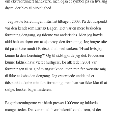
om ekstraordinært håndværk, men også et symbol på en livslang
drøm, der blev til virkelighed.
– Jeg købte forretningen i Erritsø tilbage i 2003. På det tidspunkt
var den kendt som Erritsø Bageri. Det var en mere beskeden
forretning dengang, og tiderne var anderledes. Men jeg havde
altid haft en drøm om at eje netop den forretning. Jeg brugte ofte
tid på at køre rundt i Erritsø, altid med tanken: ‘Hvad hvis jeg
kunne få den forretning?’ Og til sidst gjorde jeg det. Processen
kunne faktisk have været hurtigere, for allerede i 2001 var
forretningen til salg på tvangsauktion, men min far overtalte mig
til ikke at købe den dengang. Jeg overvejede endda på et
tidspunkt at købe min fars forretning, men han var ikke klar til at
sælge, husker bagermesteren.
Bagerforretningerne var hårdt presset i 00’erne og lukkede
mange steder. Det var en tid, hvor bakeoff vandt frem, så der