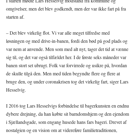
I starten mødte Lars Hesselvig modstand fra kommune og
omgivelser, men det blev godkendt, men der var ikke fart på fra
starten af.
– Det blev virkelig flot. Vi var alle meget tilfredse med
løsningen og med drive-in-banen, fordi den bød på god plads og
var nem at anvende. Men som med alt nyt, tager det tid at vænne
sig til, og det var også tilfældet her. I de første seks måneder var
banen stort set ubrugt. Folk var forvirrede og usikre på, hvordan
de skulle tilgå den. Men med tiden begyndte flere og flere at
bruge den, og under coronakrisen tog det virkelig fart, siger Lars
Hesselvig.
I 2016 tog Lars Hesselvigs forbindelse til bagerkunsten en endnu
dybere drejning, da han købte sit barndomshjem og den ejendom
i Sjællandsgade, som engang husede hans fars bageri. Drevet af
nostalgien og en vision om at videreføre familietraditionen,