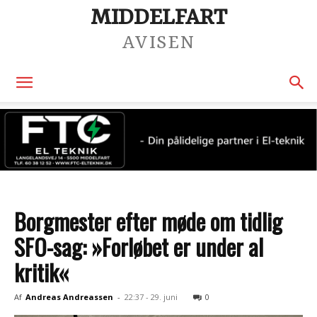
MIDDELFART
AVISEN
Borgmester efter møde om tidlig
SFO-sag: »Forløbet er under al
kritik«
Af
Andreas Andreassen
-
22:37 - 29. juni
0