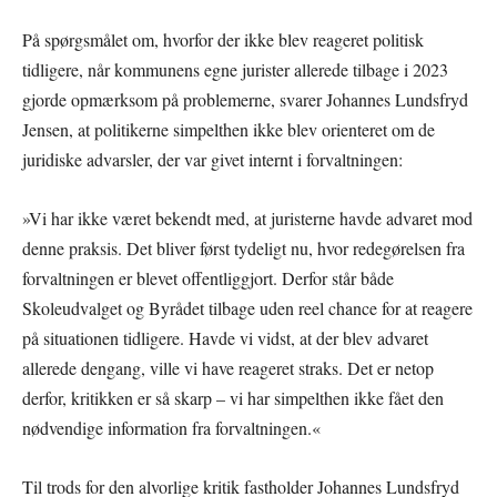
På spørgsmålet om, hvorfor der ikke blev reageret politisk
tidligere, når kommunens egne jurister allerede tilbage i 2023
gjorde opmærksom på problemerne, svarer Johannes Lundsfryd
Jensen, at politikerne simpelthen ikke blev orienteret om de
juridiske advarsler, der var givet internt i forvaltningen:
»Vi har ikke været bekendt med, at juristerne havde advaret mod
denne praksis. Det bliver først tydeligt nu, hvor redegørelsen fra
forvaltningen er blevet offentliggjort. Derfor står både
Skoleudvalget og Byrådet tilbage uden reel chance for at reagere
på situationen tidligere. Havde vi vidst, at der blev advaret
allerede dengang, ville vi have reageret straks. Det er netop
derfor, kritikken er så skarp – vi har simpelthen ikke fået den
nødvendige information fra forvaltningen.«
Til trods for den alvorlige kritik fastholder Johannes Lundsfryd