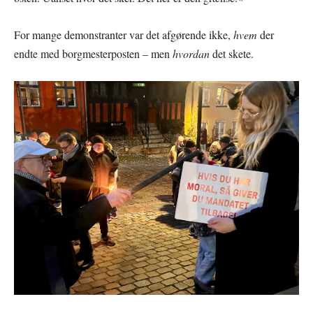
For mange demonstranter var det afgørende ikke,
hvem
der
endte med borgmesterposten – men
hvordan
det skete.