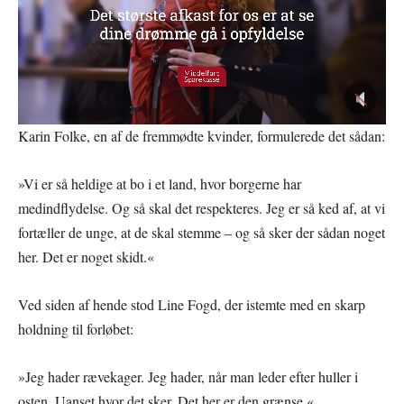
Karin Folke, en af de fremmødte kvinder, formulerede det sådan:
»Vi er så heldige at bo i et land, hvor borgerne har
medindflydelse. Og så skal det respekteres. Jeg er så ked af, at vi
fortæller de unge, at de skal stemme – og så sker der sådan noget
her. Det er noget skidt.«
Ved siden af hende stod Line Fogd, der istemte med en skarp
holdning til forløbet:
»Jeg hader rævekager. Jeg hader, når man leder efter huller i
osten. Uanset hvor det sker. Det her er den grænse.«