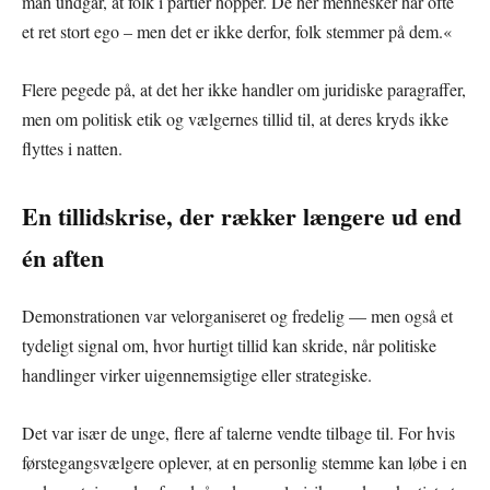
man undgår, at folk i partier hopper. De her mennesker har ofte
et ret stort ego – men det er ikke derfor, folk stemmer på dem.«
Flere pegede på, at det her ikke handler om juridiske paragraffer,
men om politisk etik og vælgernes tillid til, at deres kryds ikke
flyttes i natten.
En tillidskrise, der rækker længere ud end
én aften
Demonstrationen var velorganiseret og fredelig — men også et
tydeligt signal om, hvor hurtigt tillid kan skride, når politiske
handlinger virker uigennemsigtige eller strategiske.
Det var især de unge, flere af talerne vendte tilbage til. For hvis
førstegangsvælgere oplever, at en personlig stemme kan løbe i en