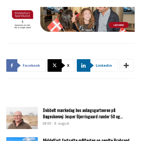
Facebook
X
Linkedin
Dobbelt mærkedag hos anlægsgartneren på
Bøgeskovvej: Jesper Bjerrisgaard runder 50 og...
08:00 - 8. august
Middelfart fortsatte målfesten og sendte Brabrand