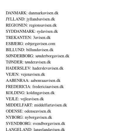
DANMARK: danmarkavisen.dk
JYLLAND: jyllandsavisen.dk
REGIONEN: regionsavisen.dk
SYDDANMARK: sydavisen.dk
TREKANTEN: 3avisen.dk
ESBJERG: esbjergavisen.com
BILLUND: billundavisen.dk
SØNDERBORG: sønderborgavisen.dk
TØNDER: tønderavisen.dk
HADERSLEV: haderslevavisen.dk
VEJEN: vejenavisen.dk
AABENRAA: aabenraaavisen.dk
FREDERICIA: fredericiaavisen.dk
KOLDING: koldingavisen.dk
VEJLE: vejleavisen.dk
MIDDELFART: middelfartavisen.dk
ODENSE: odenseavisen.dk
NYBORG: nyborgavisen.dk
SVENDBORG: svendborgavisen.dk
LANGELAND: langelandavisen.dk