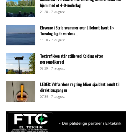
hjem med et 4-0-nederlag
21:28 - 7. august
Eleverne i Strib svømmer over Lillebælt hvert år:
Torsdag lagde verdens...
11:50 - 7. august
Togtrafikken står stille ved Kolding efter
personpåkørsel
08:39 - 7. august
LEDER: Velfærdens regning bliver sjældent sendt til
direktionsgangen
07:35 - 7. august