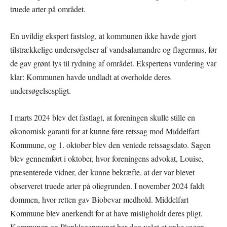
truede arter på området.
En uvildig ekspert fastslog, at kommunen ikke havde gjort
tilstrækkelige undersøgelser af vandsalamandre og flagermus, før
de gav grønt lys til rydning af området. Ekspertens vurdering var
klar: Kommunen havde undladt at overholde deres
undersøgelsespligt.
I marts 2024 blev det fastlagt, at foreningen skulle stille en
økonomisk garanti for at kunne føre retssag mod Middelfart
Kommune, og 1. oktober blev den ventede retssagsdato. Sagen
blev gennemført i oktober, hvor foreningens advokat, Louise,
præsenterede vidner, der kunne bekræfte, at der var blevet
observeret truede arter på oliegrunden. I november 2024 faldt
dommen, hvor retten gav Biobevar medhold. Middelfart
Kommune blev anerkendt for at have misligholdt deres pligt.
Kommunen og Planklagenævnet har dog valgt at anke sagen,