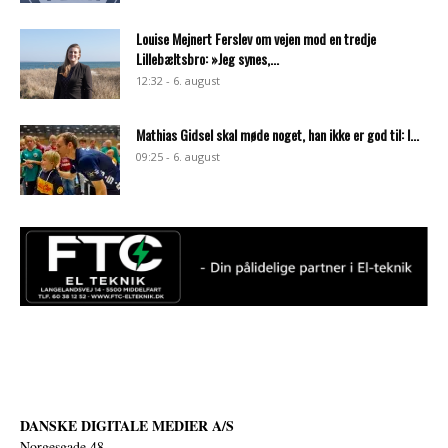
Louise Mejnert Ferslev om vejen mod en tredje
Lillebæltsbro: »Jeg synes,...
12:32 - 6. august
Mathias Gidsel skal møde noget, han ikke er god til: I...
09:25 - 6. august
DANSKE DIGITALE MEDIER A/S
Norgesgade 48