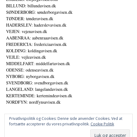
BILLUND: billundavisen.dk
SØNDERBORG: sønderborgavisen.dk
TØNDER: tønderavisen.dk
HADERSLEV: haderslevavisen.dk
VEJEN: vejenavisen.dk
AABENRAA: aabenraaavisen.dk
FREDERICIA: fredericiaavisen.dk
KOLDING: koldingavisen.dk
VEJLE: vejleavisen.dk
MIDDELFART: middelfartavisen.dk
ODENSE: odenseavisen.dk
NYBORG: nyborgavisen.dk
SVENDBORG: svendborgavisen.dk
LANGELAND: langelandavisen.dk
KERTEMINDE: kertemindeavisen.dk
NORDFYN: nordfynsavisen.dk
Privatlivspolitik og Cookies: Denne side anvender Cookies. Ved at
fortsætte accepterer du vores privatlivspolitik.
Cookie Politik
Annoncer
Udgiver