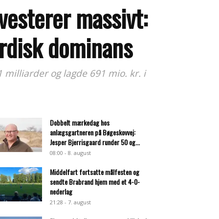
vesterer massivt:
ordisk dominans
milliarder og lagde 691 mio. kr. i
Dobbelt mærkedag hos
anlægsgartneren på Bøgeskovvej:
Jesper Bjerrisgaard runder 50 og...
08:00 - 8. august
Middelfart fortsatte målfesten og
sendte Brabrand hjem med et 4-0-
nederlag
21:28 - 7. august