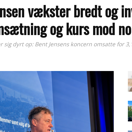
nsen vækster bredt og in
 omsætning og kurs mod n
sig dyrt op: Bent Jensens koncern omsatte for 3,1 