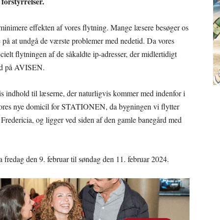
 forstyrrelser.
t minimere effekten af vores flytning. Mange læsere besøger os
ejde på at undgå de værste problemer med nedetid. Da vores
ecielt flytningen af de såkaldte ip-adresser, der midlertidigt
 ind på AVISEN.
is indhold til læserne, der naturligvis kommer med indenfor i
e vores nye domicil for STATIONEN, da bygningen vi flytter
 i Fredericia, og ligger ved siden af den gamle banegård med
a fredag den 9. februar til søndag den 11. februar 2024.