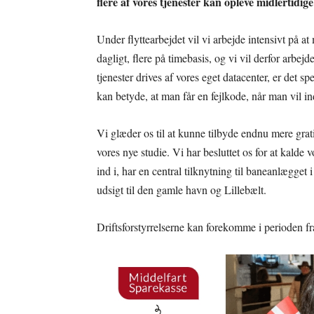
flere af vores tjenester kan opleve midlertidige
Under flyttearbejdet vil vi arbejde intensivt på a
dagligt, flere på timebasis, og vi vil derfor arb
tjenester drives af vores eget datacenter, er det sp
kan betyde, at man får en fejlkode, når man vil
Vi glæder os til at kunne tilbyde endnu mere grat
vores nye studie. Vi har besluttet os for at kald
ind i, har en central tilknytning til baneanlægget
udsigt til den gamle havn og Lillebælt.
Driftsforstyrrelserne kan forekomme i perioden fr