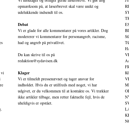
Vi modtager og bringer gerne læserbreve. Vi gør dog
JY
opmærksom på, at læserbrevet skal være unikt og
RE
udelukkende indsendt til os.
S
T
Debat
ES
Vi er glade for alle kommentarer på vores artikler. Dog
BI
modererer vi kommentarer for personangreb, racisme,
SØ
es
had og angreb på privatlivet.
TØ
HA
Du kan skrive til os på
VE
redaktion@sydavisen.dk
AA
FR
Klager
 vi
KO
i
Vi er tilmeldt pressenævnet og tager ansvar for
VE
ere
indholdet. Hvis du er utilfreds med noget, vi har
MI
udgivet, er du velkommen til at kontakte os. Vi trækker
OD
ikke artikler tilbage, men retter faktuelle fejl, hvis de
NY
uheldigvis er opstået.
SV
g.
LA
KE
NO