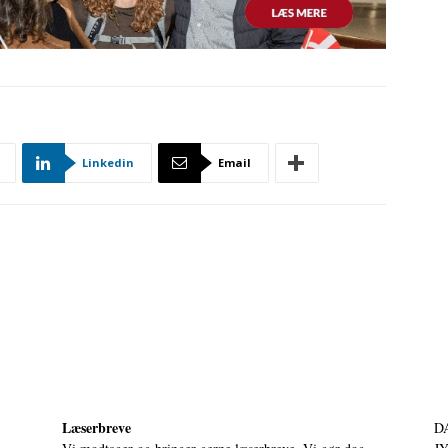
Linkedin
Email
Læserbreve
D