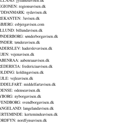
LLAND: jyllandsavisen.dk
GIONEN: regionsavisen.dk
YDDANMARK: sydavisen.dk
REKANTEN: 3avisen.dk
BJERG: esbjergavisen.com
LLUND: billundavisen.dk
NDERBORG: sønderborgavisen.dk
NDER: tønderavisen.dk
DERSLEV: haderslevavisen.dk
JEN: vejenavisen.dk
BENRAA: aabenraaavisen.dk
EDERICIA: fredericiaavisen.dk
LDING: koldingavisen.dk
JLE: vejleavisen.dk
DDELFART: middelfartavisen.dk
ENSE: odenseavisen.dk
BORG: nyborgavisen.dk
ENDBORG: svendborgavisen.dk
NGELAND: langelandavisen.dk
RTEMINDE: kertemindeavisen.dk
RDFYN: nordfynsavisen.dk