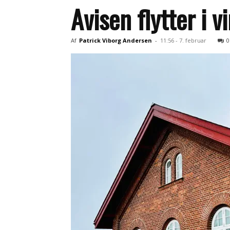
Avisen flytter i v
Af
Patrick Viborg Andersen
-
11:56 - 7. februar
0