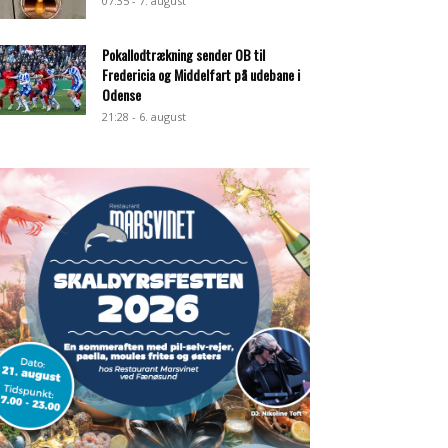
07:35 - 7. august
Pokallodtrækning sender OB til
Fredericia og Middelfart på udebane i
Odense
21:28 - 6. august