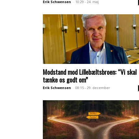
Erik Schwensen
-
10:29 - 24. maj
Modstand mod Lillebæltsbroen: “Vi skal
tænke os godt om”
Erik Schwensen
-
08:15 - 29. december