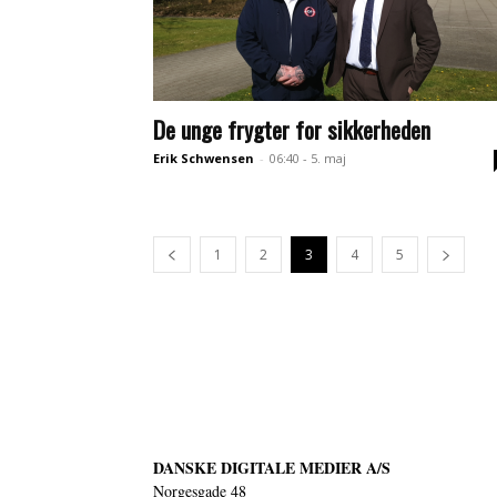
De unge frygter for sikkerheden
Erik Schwensen
-
06:40 - 5. maj
1
2
3
4
5
DANSKE DIGITALE MEDIER A/S
Norgesgade 48