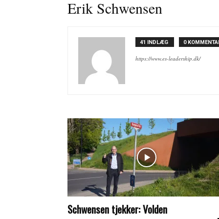
Erik Schwensen
41 INDLÆG
0 KOMMENTA
https://www.es-leadership.dk/
Schwensen tjekker: Volden