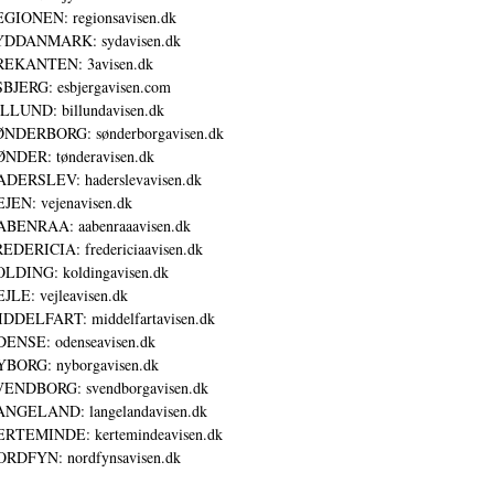
GIONEN: regionsavisen.dk
YDDANMARK: sydavisen.dk
REKANTEN: 3avisen.dk
BJERG: esbjergavisen.com
LLUND: billundavisen.dk
NDERBORG: sønderborgavisen.dk
NDER: tønderavisen.dk
DERSLEV: haderslevavisen.dk
JEN: vejenavisen.dk
BENRAA: aabenraaavisen.dk
EDERICIA: fredericiaavisen.dk
LDING: koldingavisen.dk
JLE: vejleavisen.dk
DDELFART: middelfartavisen.dk
ENSE: odenseavisen.dk
BORG: nyborgavisen.dk
ENDBORG: svendborgavisen.dk
NGELAND: langelandavisen.dk
RTEMINDE: kertemindeavisen.dk
RDFYN: nordfynsavisen.dk