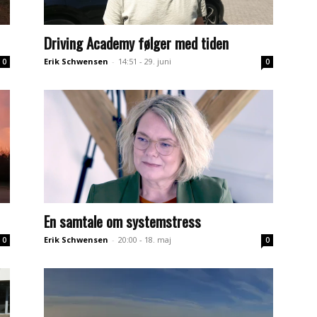
Driving Academy følger med tiden
Erik Schwensen
-
14:51 - 29. juni
0
0
En samtale om systemstress
Erik Schwensen
-
20:00 - 18. maj
0
0