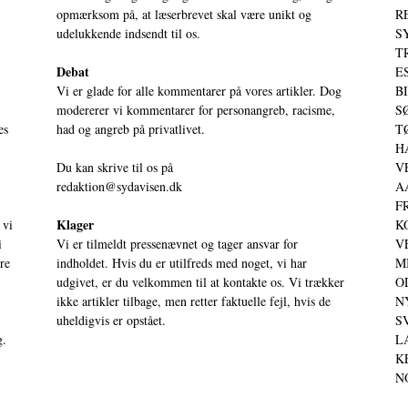
opmærksom på, at læserbrevet skal være unikt og
RE
udelukkende indsendt til os.
S
T
Debat
ES
Vi er glade for alle kommentarer på vores artikler. Dog
BI
modererer vi kommentarer for personangreb, racisme,
SØ
es
had og angreb på privatlivet.
TØ
HA
Du kan skrive til os på
VE
redaktion@sydavisen.dk
AA
FR
Klager
 vi
KO
i
Vi er tilmeldt pressenævnet og tager ansvar for
VE
ere
indholdet. Hvis du er utilfreds med noget, vi har
MI
udgivet, er du velkommen til at kontakte os. Vi trækker
OD
ikke artikler tilbage, men retter faktuelle fejl, hvis de
NY
uheldigvis er opstået.
SV
g.
LA
KE
NO