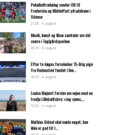
Pokallodtrækning sender OB til
Fredericia og Middelfart på udebane i
Odense
21:28 - 6. august
Musik, kunst og åbne samtaler om det
svære i Teglgårdsparken
20:23 - 6. august
Efter to døgns forsvinden: 15-årig pige
fra Hedensted fundet i live...
18:23 - 6. august
Louise Mejnert Ferslev om vejen mod en
tredje Lillebæltsbro: »Jeg synes,...
12:32 - 6. august
Mathias Gidsel skal møde noget, han
ikke er god til: I...
09:25 - 6. august