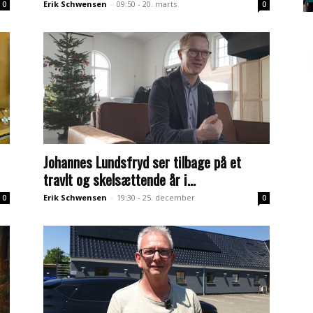
Erik Schwensen
-
09:50 - 20. marts
0
0
Johannes Lundsfryd ser tilbage på et
travlt og skelsættende år i...
Erik Schwensen
-
19:30 - 25. december
0
0