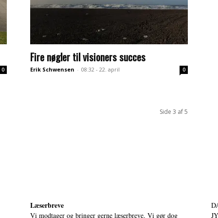
Fire nøgler til visioners succes
Erik Schwensen
-
08:32 - 22. april
0
0
Side 3 af 5
Læserbreve
D
Vi modtager og bringer gerne læserbreve. Vi gør dog
JY