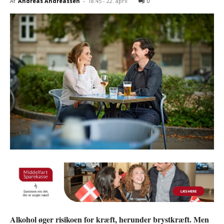
Af
Andreas Andreassen
-
18:45 - 22. april
0
Alkohol øger risikoen for kræft, herunder brystkræft. Men