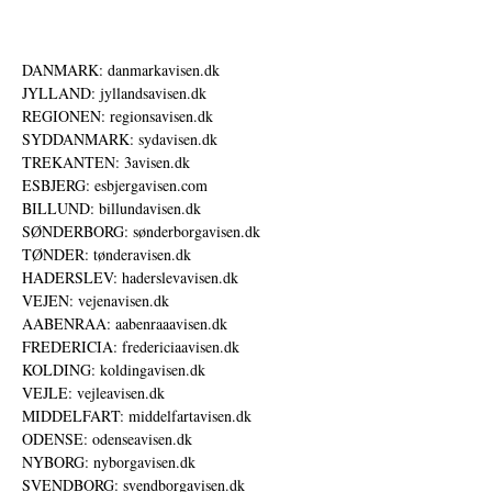
DANMARK: danmarkavisen.dk
JYLLAND: jyllandsavisen.dk
REGIONEN: regionsavisen.dk
SYDDANMARK: sydavisen.dk
TREKANTEN: 3avisen.dk
ESBJERG: esbjergavisen.com
BILLUND: billundavisen.dk
SØNDERBORG: sønderborgavisen.dk
TØNDER: tønderavisen.dk
HADERSLEV: haderslevavisen.dk
VEJEN: vejenavisen.dk
AABENRAA: aabenraaavisen.dk
FREDERICIA: fredericiaavisen.dk
KOLDING: koldingavisen.dk
VEJLE: vejleavisen.dk
MIDDELFART: middelfartavisen.dk
ODENSE: odenseavisen.dk
NYBORG: nyborgavisen.dk
SVENDBORG: svendborgavisen.dk