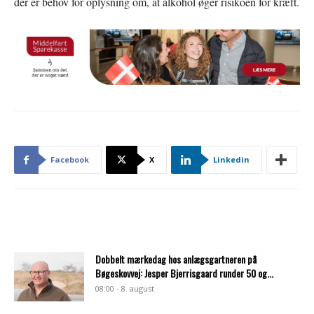
der er behov for oplysning om, at alkohol øger risikoen for kræft.
Facebook
X
Linkedin
Dobbelt mærkedag hos anlægsgartneren på
Bøgeskovvej: Jesper Bjerrisgaard runder 50 og...
08:00 - 8. august