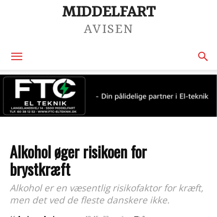
MIDDELFART
AVISEN
Alkohol øger risikoen for
brystkræft
Alkohol er en væsentlig risikofaktor for kræft,
men det ved de fleste danskere ikke.