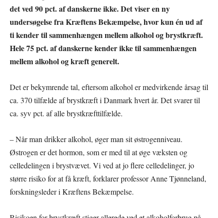
det ved 90 pct. af danskerne ikke. Det viser en ny
undersøgelse fra Kræftens Bekæmpelse, hvor kun én ud af
ti kender til sammenhængen mellem alkohol og brystkræft.
Hele 75 pct. af danskerne kender ikke til sammenhængen
mellem alkohol og kræft generelt.
Det er bekymrende tal, eftersom alkohol er medvirkende årsag til
ca. 370 tilfælde af brystkræft i Danmark hvert år. Det svarer til
ca. syv pct. af alle brystkræfttilfælde.
– Når man drikker alkohol, øger man sit østrogenniveau.
Østrogen er det hormon, som er med til at øge væksten og
celledelingen i brystvævet. Vi ved at jo flere celledelinger, jo
større risiko for at få kræft, forklarer professor Anne Tjønneland,
forskningsleder i Kræftens Bekæmpelse.
Risikoen for brystkræft stiger allerede ved et alkoholforbrug på