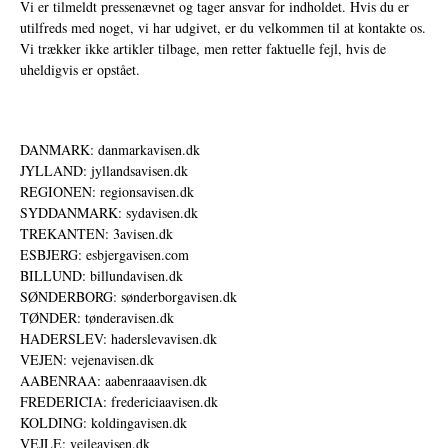
Vi er tilmeldt pressenævnet og tager ansvar for indholdet. Hvis du er
utilfreds med noget, vi har udgivet, er du velkommen til at kontakte os.
Vi trækker ikke artikler tilbage, men retter faktuelle fejl, hvis de
uheldigvis er opstået.
DANMARK: danmarkavisen.dk
JYLLAND: jyllandsavisen.dk
REGIONEN: regionsavisen.dk
SYDDANMARK: sydavisen.dk
TREKANTEN: 3avisen.dk
ESBJERG: esbjergavisen.com
BILLUND: billundavisen.dk
SØNDERBORG: sønderborgavisen.dk
TØNDER: tønderavisen.dk
HADERSLEV: haderslevavisen.dk
VEJEN: vejenavisen.dk
AABENRAA: aabenraaavisen.dk
FREDERICIA: fredericiaavisen.dk
KOLDING: koldingavisen.dk
VEJLE: vejleavisen.dk