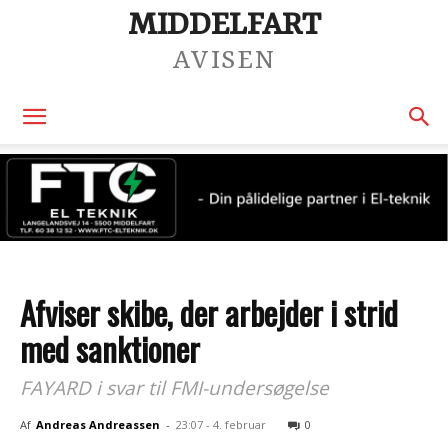
MIDDELFART
AVISEN
Afviser skibe, der arbejder i strid
med sanktioner
FAYARD i svar til FMI-undersøgelse
Af
Andreas Andreassen
-
23:07 - 4. februar
0