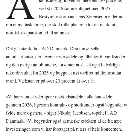
A
landsdele og forventer mere end 20 procents
vækst i 2026 sammenlignet med 2025.
Bestyrelsesformand Jens Sørensen melder nu
om et nyt task force, der skal rulle planerne for en markant
nordisk ekspansion ud til sommer.
Det går stærkt hos AD Danmark. Den universelle
autodistributør, der leverer reservedele og tilbehør til værksteder
og den øvrige autobranche, forventer at slå sit eget halvårlige
rekordresultat fra 2025 og lægge et nyt tocifret millionresultat
oveni. Væksten er på over 20 procent år over år.
»Vi har vundet yderligere markedsandele i alle landsdele
gennem 2026, ligesom kontrakt- og storkunder også begynder at
fylde mere og mere,« siger Nikolaj Jacobsen, topchef i AD
Danmark. »Vi begynder også at mærke effekten af de kæmpe
investeringer, som vi har foretaget på tværs af hele koncernen,