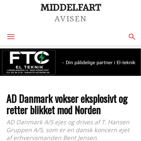
MIDDELFART
AVISEN
AD Danmark vokser eksplosivt og
retter blikket mod Norden
AD Danmark A/S ejes og drives af T. Hansen
Gruppen A/S, som er en dansk koncern ejet
af erhvervsmanden Bent Jensen.