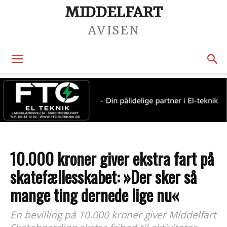
MIDDELFART
AVISEN
10.000 kroner giver ekstra fart på
skatefællesskabet: »Der sker så
mange ting dernede lige nu«
En bevilling på 10.000 kroner giver Middelfart