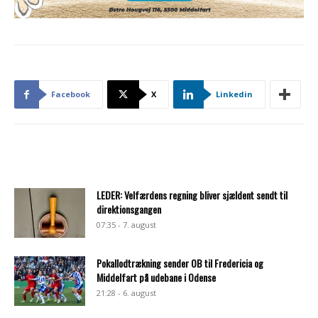
Facebook
X
Linkedin
LEDER: Velfærdens regning bliver sjældent sendt til
direktionsgangen
07:35 - 7. august
Pokallodtrækning sender OB til Fredericia og
Middelfart på udebane i Odense
21:28 - 6. august