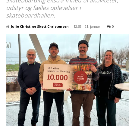
Skateboarding ekstra frihed til aktiviteter,
udstyr og fælles oplevelser i
skateboardhallen.
Af
Julie Christine Skøtt Christensen
-
12:53 - 21. januar
0