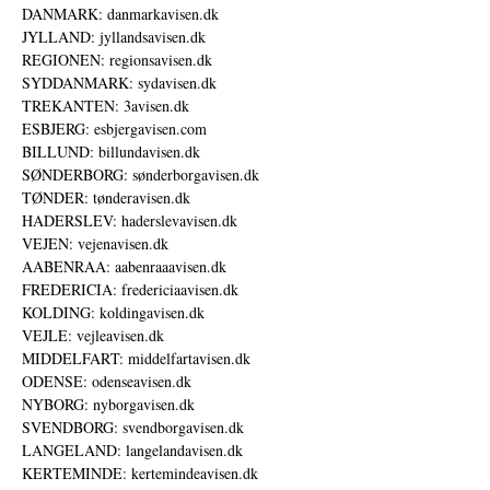
DANMARK: danmarkavisen.dk
JYLLAND: jyllandsavisen.dk
REGIONEN: regionsavisen.dk
SYDDANMARK: sydavisen.dk
TREKANTEN: 3avisen.dk
ESBJERG: esbjergavisen.com
BILLUND: billundavisen.dk
SØNDERBORG: sønderborgavisen.dk
TØNDER: tønderavisen.dk
HADERSLEV: haderslevavisen.dk
VEJEN: vejenavisen.dk
AABENRAA: aabenraaavisen.dk
FREDERICIA: fredericiaavisen.dk
KOLDING: koldingavisen.dk
VEJLE: vejleavisen.dk
MIDDELFART: middelfartavisen.dk
ODENSE: odenseavisen.dk
NYBORG: nyborgavisen.dk
SVENDBORG: svendborgavisen.dk
LANGELAND: langelandavisen.dk
KERTEMINDE: kertemindeavisen.dk