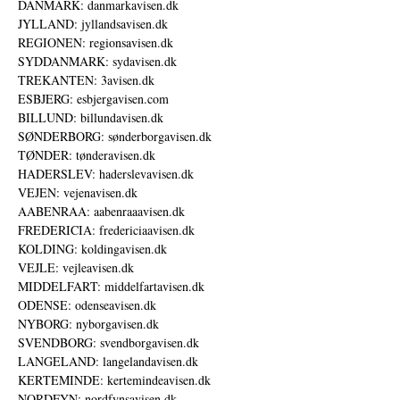
DANMARK: danmarkavisen.dk
JYLLAND: jyllandsavisen.dk
REGIONEN: regionsavisen.dk
SYDDANMARK: sydavisen.dk
TREKANTEN: 3avisen.dk
ESBJERG: esbjergavisen.com
BILLUND: billundavisen.dk
SØNDERBORG: sønderborgavisen.dk
TØNDER: tønderavisen.dk
HADERSLEV: haderslevavisen.dk
VEJEN: vejenavisen.dk
AABENRAA: aabenraaavisen.dk
FREDERICIA: fredericiaavisen.dk
KOLDING: koldingavisen.dk
VEJLE: vejleavisen.dk
MIDDELFART: middelfartavisen.dk
ODENSE: odenseavisen.dk
NYBORG: nyborgavisen.dk
SVENDBORG: svendborgavisen.dk
LANGELAND: langelandavisen.dk
KERTEMINDE: kertemindeavisen.dk
NORDFYN: nordfynsavisen.dk