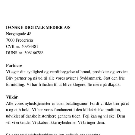
DANSKE DIGITALE MEDIER A/S
Norgesgade 48
7000 Fredericia
CVR nr. 40954481
DUNS nr. 306166788
Partnere
Vi øger din synlighed og værdiforøgelse af brand, produkter og service.
Bliv partner og nå ud til alle vores aviser i Syddanmark. Støt den frie
formidling. Vi har friheden til at blive klogere. Se mere på
dkq.dk.
Vilkår
Alle vores nyhedstjenester er uden betalingsmur. Fordi vi ikke tror på et
a og et b hold. Vi har vores fundament i den kildekritiske tradition,
udviklet af danske historikere gennem tiden. Fejl kan og vil ske. Dem
vil vi erkende. Vi skaber ikke nyhederne. Vi bringer dem.
Se gennemsigtighedserklæring om politisk annoncering.