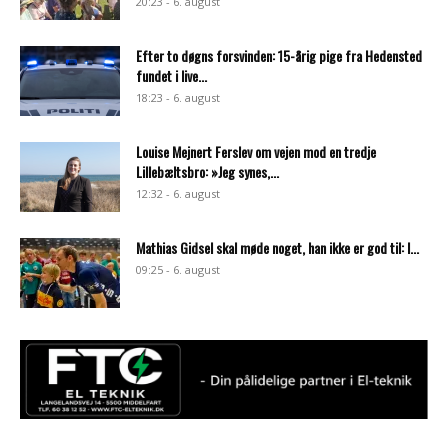
20:23 - 6. august
Efter to døgns forsvinden: 15-årig pige fra Hedensted
fundet i live...
18:23 - 6. august
Louise Mejnert Ferslev om vejen mod en tredje
Lillebæltsbro: »Jeg synes,...
12:32 - 6. august
Mathias Gidsel skal møde noget, han ikke er god til: I...
09:25 - 6. august