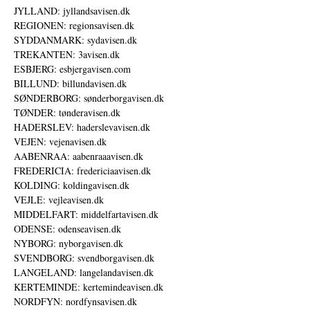
JYLLAND: jyllandsavisen.dk
REGIONEN: regionsavisen.dk
SYDDANMARK: sydavisen.dk
TREKANTEN: 3avisen.dk
ESBJERG: esbjergavisen.com
BILLUND: billundavisen.dk
SØNDERBORG: sønderborgavisen.dk
TØNDER: tønderavisen.dk
HADERSLEV: haderslevavisen.dk
VEJEN: vejenavisen.dk
AABENRAA: aabenraaavisen.dk
FREDERICIA: fredericiaavisen.dk
KOLDING: koldingavisen.dk
VEJLE: vejleavisen.dk
MIDDELFART: middelfartavisen.dk
ODENSE: odenseavisen.dk
NYBORG: nyborgavisen.dk
SVENDBORG: svendborgavisen.dk
LANGELAND: langelandavisen.dk
KERTEMINDE: kertemindeavisen.dk
NORDFYN: nordfynsavisen.dk