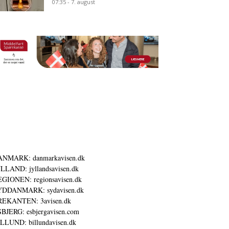
07:35 - 7. august
ANMARK: danmarkavisen.dk
LLAND: jyllandsavisen.dk
GIONEN: regionsavisen.dk
YDDANMARK: sydavisen.dk
REKANTEN: 3avisen.dk
BJERG: esbjergavisen.com
LLUND: billundavisen.dk