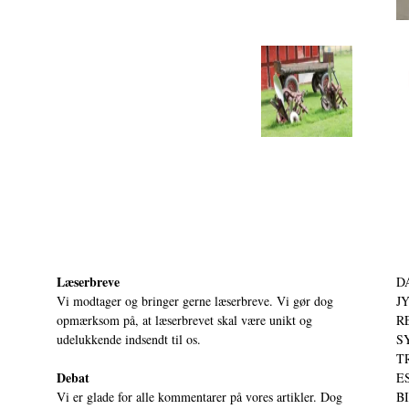
Læserbreve
D
Vi modtager og bringer gerne læserbreve. Vi gør dog
JY
opmærksom på, at læserbrevet skal være unikt og
RE
udelukkende indsendt til os.
S
T
Debat
ES
Vi er glade for alle kommentarer på vores artikler. Dog
BI