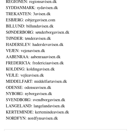
REGIONEN: regionsavisen.dk
SYDDANMARK: sydavisen.dk
TREKANTEN: 3avisen.dk
ESBJERG: esbjergavisen.com
BILLUND: billundavisen.dk
SØNDERBORG: sønderborgavisen.dk
TØNDER: tønderavisen.dk
HADERSLEV: haderslevavisen.dk
VEJEN: vejenavisen.dk
AABENRAA: aabenraaavisen.dk
FREDERICIA: fredericiaavisen.dk
KOLDING: koldingavisen.dk
VEJLE: vejleavisen.dk
MIDDELFART: middelfartavisen.dk
ODENSE: odenseavisen.dk
NYBORG: nyborgavisen.dk
SVENDBORG: svendborgavisen.dk
LANGELAND: langelandavisen.dk
KERTEMINDE: kertemindeavisen.dk
NORDFYN: nordfynsavisen.dk