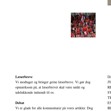
Læserbreve
D
Vi modtager og bringer gerne læserbreve. Vi gør dog
JY
opmærksom på, at læserbrevet skal være unikt og
RE
udelukkende indsendt til os.
S
T
Debat
ES
Vi er glade for alle kommentarer på vores artikler. Dog
BI