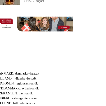
07:35 - 7. august
ANMARK: danmarkavisen.dk
LLAND: jyllandsavisen.dk
GIONEN: regionsavisen.dk
YDDANMARK: sydavisen.dk
REKANTEN: 3avisen.dk
BJERG: esbjergavisen.com
LLUND: billundavisen.dk