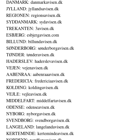
DANMARK: danmarkavisen.dk
JYLLAND: jyllandsavisen.dk
REGIONEN: regionsavisen.dk
SYDDANMARK: sydavisen.dk
TREKANTEN: 3avisen.dk
ESBJERG: esbjergavisen.com
BILLUND: billundavisen.dk
SØNDERBORG: sønderborgavisen.dk
TØNDER: tønderavisen.dk
HADERSLEV: haderslevavisen.dk
VEJEN: vejenavisen.dk
AABENRAA: aabenraaavisen.dk
FREDERICIA: fredericiaavisen.dk
KOLDING: koldingavisen.dk
VEJLE: vejleavisen.dk
MIDDELFART: middelfartavisen.dk
ODENSE: odenseavisen.dk
NYBORG: nyborgavisen.dk
SVENDBORG: svendborgavisen.dk
LANGELAND: langelandavisen.dk
KERTEMINDE: kertemindeavisen.dk
NORDFYN: nordfynsavisen.dk