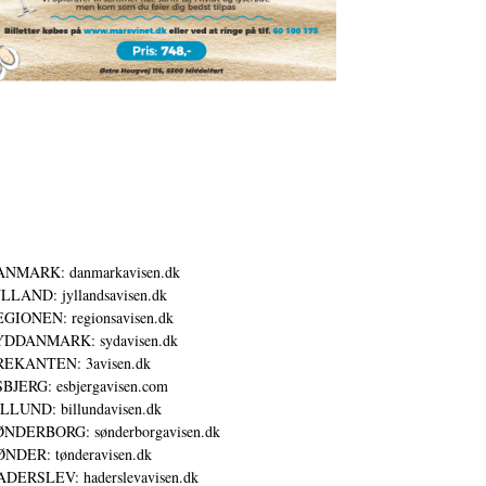
ANMARK: danmarkavisen.dk
LLAND: jyllandsavisen.dk
GIONEN: regionsavisen.dk
YDDANMARK: sydavisen.dk
REKANTEN: 3avisen.dk
BJERG: esbjergavisen.com
LLUND: billundavisen.dk
NDERBORG: sønderborgavisen.dk
NDER: tønderavisen.dk
DERSLEV: haderslevavisen.dk