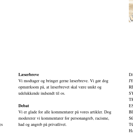
Læserbreve
D
Vi modtager og bringer gerne læserbreve. Vi gør dog
JY
opmærksom på, at læserbrevet skal være unikt og
RE
udelukkende indsendt til os.
S
T
Debat
ES
Vi er glade for alle kommentarer på vores artikler. Dog
BI
modererer vi kommentarer for personangreb, racisme,
SØ
es
had og angreb på privatlivet.
TØ
HA