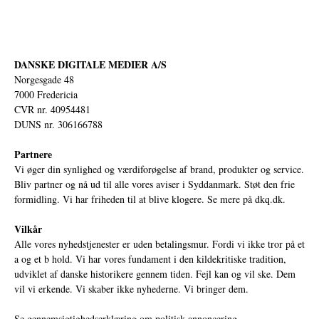
DANSKE DIGITALE MEDIER A/S
Norgesgade 48
7000 Fredericia
CVR nr. 40954481
DUNS nr. 306166788
Partnere
Vi øger din synlighed og værdiforøgelse af brand, produkter og service.
Bliv partner og nå ud til alle vores aviser i Syddanmark. Støt den frie
formidling. Vi har friheden til at blive klogere. Se mere på
dkq.dk.
Vilkår
Alle vores nyhedstjenester er uden betalingsmur. Fordi vi ikke tror på et
a og et b hold. Vi har vores fundament i den kildekritiske tradition,
udviklet af danske historikere gennem tiden. Fejl kan og vil ske. Dem
vil vi erkende. Vi skaber ikke nyhederne. Vi bringer dem.
Se gennemsigtighedserklæring om politisk annoncering.