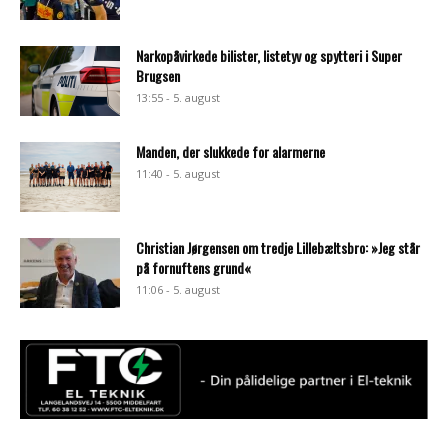
Narkopåvirkede bilister, listetyv og spytteri i Super
Brugsen
13:55 - 5. august
Manden, der slukkede for alarmerne
11:40 - 5. august
Christian Jørgensen om tredje Lillebæltsbro: »Jeg står
på fornuftens grund«
11:06 - 5. august