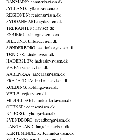
DANMARK: danmarkavisen.dk
JYLLAND: jyllandsavisen.dk
REGIONEN: regionsavisen.dk
SYDDANMARK: sydavisen.dk
TREKANTEN: 3avisen.dk
ESBJERG: esbjergavisen.com
BILLUND: billundavisen.dk
SØNDERBORG: sønderborgavisen.dk
TØNDER: tønderavisen.dk
HADERSLEV: haderslevavisen.dk
VEJEN: vejenavisen.dk
AABENRAA: aabenraaavisen.dk
FREDERICIA: fredericiaavisen.dk
KOLDING: koldingavisen.dk
VEJLE: vejleavisen.dk
MIDDELFART: middelfartavisen.dk
ODENSE: odenseavisen.dk
NYBORG: nyborgavisen.dk
SVENDBORG: svendborgavisen.dk
LANGELAND: langelandavisen.dk
KERTEMINDE: kertemindeavisen.dk
NORDFYN: nordfynsavisen.dk