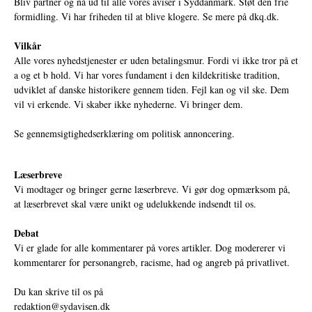
Bliv partner og nå ud til alle vores aviser i Syddanmark. Støt den frie
formidling. Vi har friheden til at blive klogere. Se mere på
dkq.dk.
Vilkår
Alle vores nyhedstjenester er uden betalingsmur. Fordi vi ikke tror på et
a og et b hold. Vi har vores fundament i den kildekritiske tradition,
udviklet af danske historikere gennem tiden. Fejl kan og vil ske. Dem
vil vi erkende. Vi skaber ikke nyhederne. Vi bringer dem.
Se gennemsigtighedserklæring om politisk annoncering.
Læserbreve
Vi modtager og bringer gerne læserbreve. Vi gør dog opmærksom på,
at læserbrevet skal være unikt og udelukkende indsendt til os.
Debat
Vi er glade for alle kommentarer på vores artikler. Dog modererer vi
kommentarer for personangreb, racisme, had og angreb på privatlivet.
Du kan skrive til os på
redaktion@sydavisen.dk