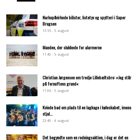
Narkopåvirkede bilister, listetyv og spytteri i Super
Brugsen
13:55 - 5. august
Manden, der slukkede for alarmerne
11:40 - 5. august
Christian Jørgensen om tredje Lillebæltsbro: »Jeg står
på fornuftens grund«
11:06 - 5. august
Kvinde bad om plads til en lagkage i køleskabet, imens
stjal...
23:40 - 4. august
Det begyndte som en redningsaktion, i dag er det en