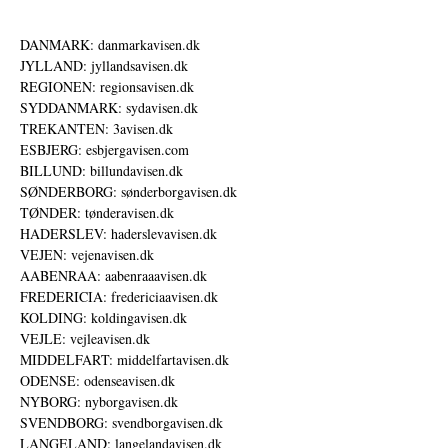
DANMARK: danmarkavisen.dk
JYLLAND: jyllandsavisen.dk
REGIONEN: regionsavisen.dk
SYDDANMARK: sydavisen.dk
TREKANTEN: 3avisen.dk
ESBJERG: esbjergavisen.com
BILLUND: billundavisen.dk
SØNDERBORG: sønderborgavisen.dk
TØNDER: tønderavisen.dk
HADERSLEV: haderslevavisen.dk
VEJEN: vejenavisen.dk
AABENRAA: aabenraaavisen.dk
FREDERICIA: fredericiaavisen.dk
KOLDING: koldingavisen.dk
VEJLE: vejleavisen.dk
MIDDELFART: middelfartavisen.dk
ODENSE: odenseavisen.dk
NYBORG: nyborgavisen.dk
SVENDBORG: svendborgavisen.dk
LANGELAND: langelandavisen.dk