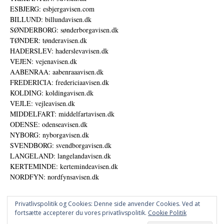
ESBJERG: esbjergavisen.com
BILLUND: billundavisen.dk
SØNDERBORG: sønderborgavisen.dk
TØNDER: tønderavisen.dk
HADERSLEV: haderslevavisen.dk
VEJEN: vejenavisen.dk
AABENRAA: aabenraaavisen.dk
FREDERICIA: fredericiaavisen.dk
KOLDING: koldingavisen.dk
VEJLE: vejleavisen.dk
MIDDELFART: middelfartavisen.dk
ODENSE: odenseavisen.dk
NYBORG: nyborgavisen.dk
SVENDBORG: svendborgavisen.dk
LANGELAND: langelandavisen.dk
KERTEMINDE: kertemindeavisen.dk
NORDFYN: nordfynsavisen.dk
Privatlivspolitik og Cookies: Denne side anvender Cookies. Ved at
fortsætte accepterer du vores privatlivspolitik.
Cookie Politik
Annoncer
Udgiver