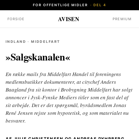
FOR OFFENTLIGE MIDLER
· DEL 4
AVISEN
FORSIDE
PREMIUM
INDLAND · MIDDELFART
»Salgskanalen«
En række mails fra Middelfart Handel til foreningens
medlemsbutikker dokumenterer, at citychef Anders
Baagland fra sit kontor i Brobygning Middelfart har solgt
annoncer i Jysk-Fynske Mediers titler som en fast del af
sit arbejde. Det er det spørgsmål, byrådsmedlem Jonas
René Jensen rejste som hypotetisk, og som materialet nu
besvarer.
AF JULIE CHRISTENSEN OG ANDREAS DYHRBERG